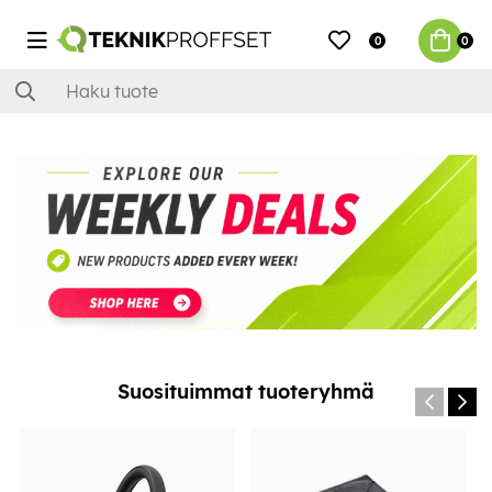
0
0
Suosituimmat tuoteryhmä