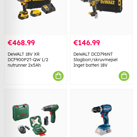
€468.99
€146.99
DeWALT 18V XR
DeWALT DCD796NT
DCF900P2T-QW 1/2
Slagborr/skruvmejsel
nutrunner 2x5Ah
Inget batteri 18V