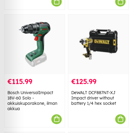
€115.99
€125.99
Bosch UniversalImpact
DeWALT DCF887NT-XJ
18V-60 Solo -
Impact driver without
akkuiskuporakone, ilman
battery 1/4 hex socket
akkua