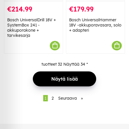
€214.99
€179.99
Bosch UniversalDrill 18V +
Bosch UniversalHammer
SystemBox 241 -
18V -akkuporavasara, solo
akkuporakone +
+ adapteri
tarvikesarja
tuotteet
32
Näyttää
34
*
Näytä lisää
1
2
Seuraava
»