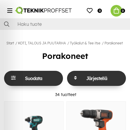
0
0
Start
KOTI, TALOUS JA PUUTARHA
Työkalut & Tee itse
Porakoneet
Porakoneet
Suodata
Järjestellä
34
tuotteet