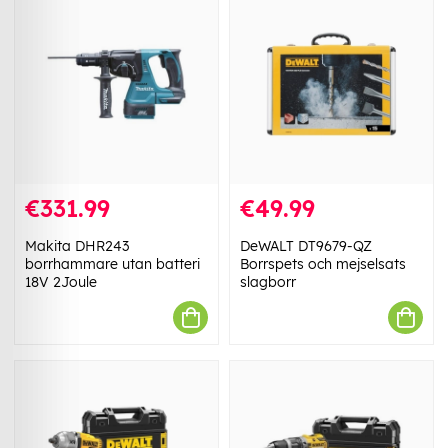
€331.99
€49.99
Makita DHR243
DeWALT DT9679-QZ
borrhammare utan batteri
Borrspets och mejselsats
18V 2Joule
slagborr