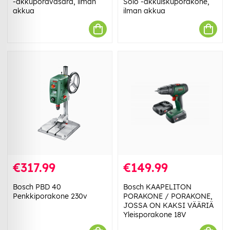
-akkuporavasara, ilman
Solo -akkuiskuporakone,
akkua
ilman akkua
€317.99
€149.99
Bosch PBD 40
Bosch KAAPELITON
Penkkiporakone 230v
PORAKONE / PORAKONE,
JOSSA ON KAKSI VÄÄRIÄ
Yleisporakone 18V