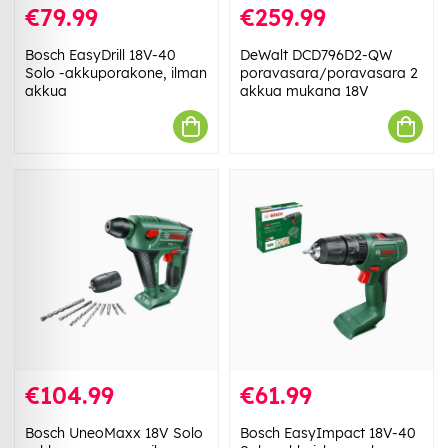
€79.99
€259.99
Bosch EasyDrill 18V-40
DeWalt DCD796D2-QW
Solo -akkuporakone, ilman
poravasara/poravasara 2
akkua
akkua mukana 18V
€104.99
€61.99
Bosch UneoMaxx 18V Solo
Bosch EasyImpact 18V-40