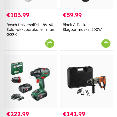
€103.99
€59.99
Bosch UniversalDrill 18V-60
Black & Decker
Solo -akkuporakone, ilman
Slagborrmaskin 500W
akkua
€222.99
€141.99