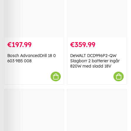
€197.99
€359.99
Bosch AdvancedDrill 18 0
DeWALT DCD996P2-QW
603 9B5 008
Slagborr 2 batterier ingår
820W med sladd 18V