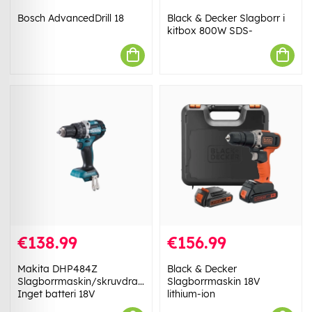
Bosch AdvancedDrill 18
Black & Decker Slagborr i
kitbox 800W SDS-
€138.99
€156.99
Makita DHP484Z
Black & Decker
Slagborrmaskin/skruvdragare
Slagborrmaskin 18V
Inget batteri 18V
lithium-ion