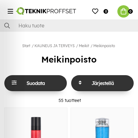
0
0
Start
KAUNEUS JA TERVEYS
Meikit
Meikinpoisto
Meikinpoisto
Suodata
Järjestellä
55
tuotteet