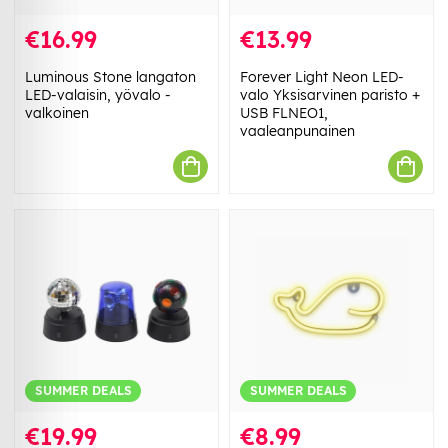
€16.99
€13.99
Luminous Stone langaton
Forever Light Neon LED-
LED-valaisin, yövalo -
valo Yksisarvinen paristo +
valkoinen
USB FLNEO1,
vaaleanpunainen
SUMMER DEALS
SUMMER DEALS
€19.99
€8.99