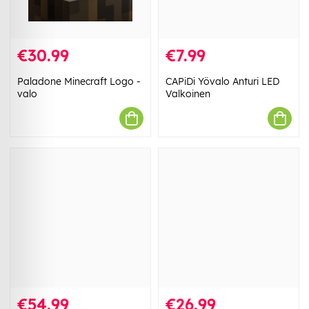
€30.99
€7.99
Paladone Minecraft Logo -
CAPiDi Yövalo Anturi LED
valo
Valkoinen
€54.99
€26.99