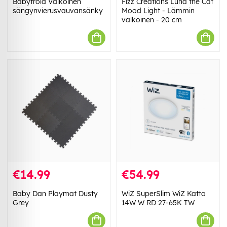
Babytrold Valkoinen
Fizz Creations Luna the Cat
sängynvierusvauvansänky
Mood Light - Lämmin
valkoinen - 20 cm
€14.99
€54.99
Baby Dan Playmat Dusty
WiZ SuperSlim WiZ Katto
Grey
14W W RD 27-65K TW