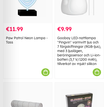
€11.99
€9.99
Paw Patrol Neon Lampa -
Goobay LED-nattlampa
Tass
"Pingvin" varmvitt ljus och
7 färgskiftningar (RGB-ljus),
med 3 ljuslägen,
beröringssensor och Li-ion-
batteri (3,7 V/1200 mAh),
tillverkat av mjukt silikon