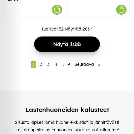
tuotteet
32
Näyttää
286
*
Näytä lisää
1
2
3
4
..
9
Seuraava
»
Lastenhuoneiden kalusteet
Sisusta lapsesi oma huone leikkisästi ja jännittävästi
kaikilla upeilla lastenhuoneen sisustustuotteillamme!