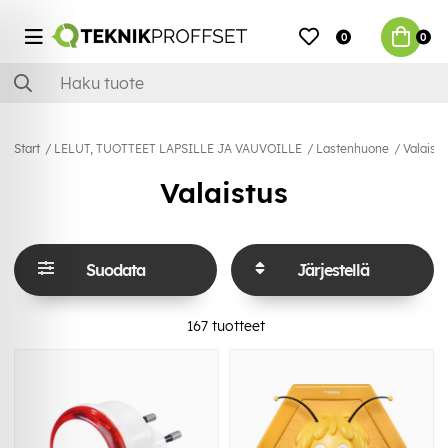
0
0
Start
LELUT, TUOTTEET LAPSILLE JA VAUVOILLE
Lastenhuone
Valaistu
Valaistus
Suodata
Järjestellä
167
tuotteet