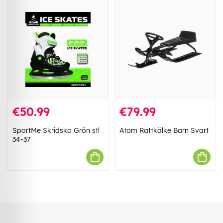
€50.99
€79.99
SportMe Skridsko Grön stl
Atom Rattkälke Barn Svart
34-37