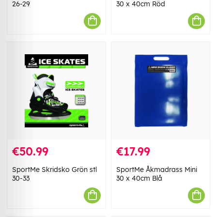
26-29
30 x 40cm Röd
€50.99
€17.99
SportMe Skridsko Grön stl
SportMe Åkmadrass Mini
30-33
30 x 40cm Blå