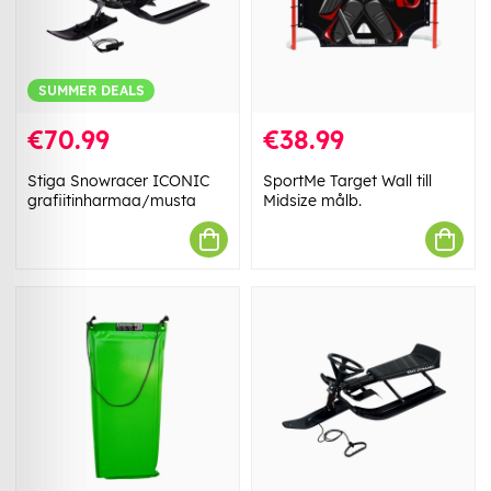
SUMMER DEALS
€70.99
€38.99
Stiga Snowracer ICONIC
SportMe Target Wall till
grafiitinharmaa/musta
Midsize målb.