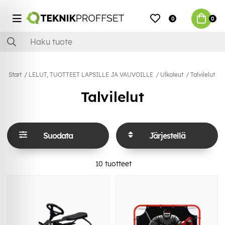
0
0
Start
LELUT, TUOTTEET LAPSILLE JA VAUVOILLE
Ulkoleut
Talvilelut
Talvilelut
Suodata
Järjestellä
10
tuotteet