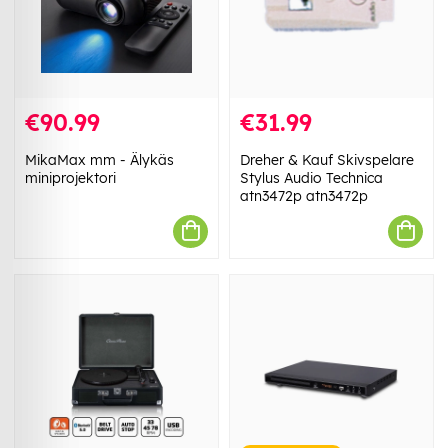
€90.99
€31.99
MikaMax mm - Älykäs
Dreher & Kauf Skivspelare
miniprojektori
Stylus Audio Technica
atn3472p atn3472p