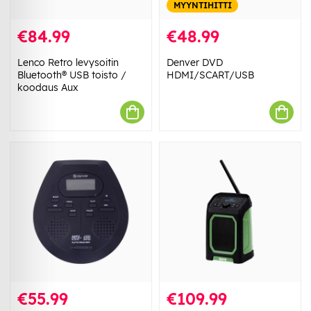
MYYNTIHITTI
€84.99
€48.99
Lenco Retro levysoitin
Denver DVD
Bluetooth® USB toisto /
HDMI/SCART/USB
koodaus Aux
€55.99
€109.99