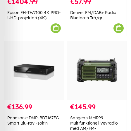
€1404.99
€57.99
Epson EH-TW7100 4K PRO-
Denver FM/DAB+ Radio
UHD-projektori (4K)
Bluetooth Trä/gr
€136.99
€145.99
Panasonic DMP-BDT167EG
Sangean MMR99
Smart Blu-ray -soitin
Multifunktionell Vevradio
med AM/FM-