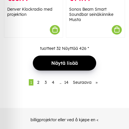
Denver Klockradio med
Sonos Beam Smart
projektion
Soundbar seinäkiinnike
Musta
tuotteet
32
Näyttää
426
*
Näytä lisää
1
2
3
4
..
14
Seuraava
»
billig
projektor
eller ved å kjøpe en
<