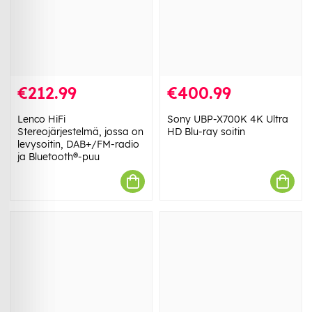
€212.99
€400.99
Lenco HiFi
Sony UBP-X700K 4K Ultra
Stereojärjestelmä, jossa on
HD Blu-ray soitin
levysoitin, DAB+/FM-radio
ja Bluetooth®-puu