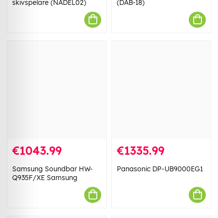
skivspelare (NADEL02)
(DAB-18)
€1043.99
€1335.99
Samsung Soundbar HW-
Panasonic DP-UB9000EG1
Q935F/XE Samsung