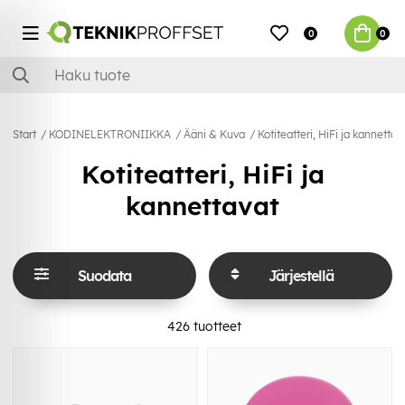
0
0
Start
KODINELEKTRONIIKKA
Ääni & Kuva
Kotiteatteri, HiFi ja kannettav
Kotiteatteri, HiFi ja
kannettavat
Suodata
Järjestellä
426
tuotteet