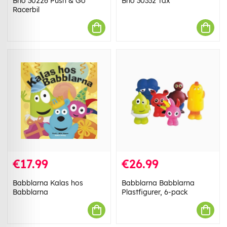
Brio 30226 Push & Go
Brio 30332 Tax
Racerbil
€17.99
€26.99
Babblarna Kalas hos
Babblarna Babblarna
Babblarna
Plastfigurer, 6-pack