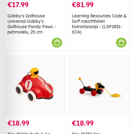
€17.99
€81.99
Gabby's Dollhouse
Learning Resources Code &
Universal Gabby's
Go® robottihiiren
Dollhouse Pandy Paws -
toimintasarja - (LSP2831-
pehmolelu, 25 cm
SCA)
€18.99
€18.99