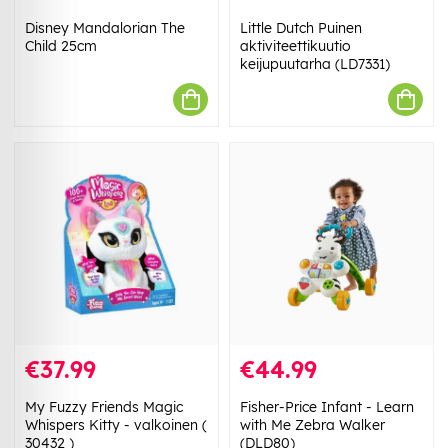
Disney Mandalorian The
Little Dutch Puinen
Child 25cm
aktiviteettikuutio
keijupuutarha (LD7331)
€37.99
€44.99
My Fuzzy Friends Magic
Fisher-Price Infant - Learn
Whispers Kitty - valkoinen (
with Me Zebra Walker
30432 )
(DLD80)