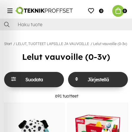
0
0
Start
LELUT, TUOTTEET LAPSILLE JA VAUVOILLE
Lelut vauvoille (0-3v)
Lelut vauvoille (0-3v)
Suodata
Järjestellä
691
tuotteet