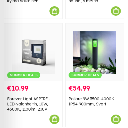
kylmä valkoinen
nauha, 3 metriä
SUMMER DEALS
SUMMER DEALS
€10.99
€54.99
Forever Light ASPIRE -
Pollare 9W 3500-4000K
LED-valonheitin, 10W,
IP54 900mm, Svart
4500K, 1100lm, 230V