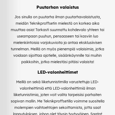
Puutarhan valaistus
Jos sinulla on puutarha ilman puutarhavalaistusta,
meidän Teknikproffsetin mielestä on korkea aika
muuttaa asia! Tarkasti suunnattu kohdevalo yhteen tai
useampaan puuhun, pensaaseen tai kasviin luo
mielenkiintoisia varjokuvioita ja antaa eksklusiivisen
tunnelman. Meillä on myös pienempiä valaisimia, jotka
voidaan sijoittaa ajotielle, sisäänkäynnille tai muihin
paikkoihin, jotka mielestäsi pitäisi valaista!
LED-valonheittimet
Meillä on sekä liiketunnistimilla varustettuja LED-
valonheittimiä että LED-valonheittimiä ilman
liiketunnistimia, joten voit valita tarpeisiisi parhaiten
sopivan mallin. Me Teknikproffsetilla voimme suositella
molempien vaihtoehtojen sekoittamista, jotta saat
lopputuloksen, johon olet täysin tyytyväinen. Saatat