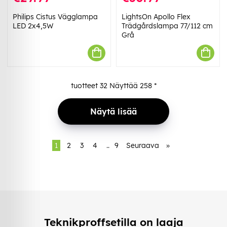
Philips Cistus Vägglampa
LightsOn Apollo Flex
LED 2x4,5W
Trädgårdslampa 77/112 cm
Grå
tuotteet
32
Näyttää
258
*
Näytä lisää
1
2
3
4
..
9
Seuraava
»
Teknikproffsetilla on laaja