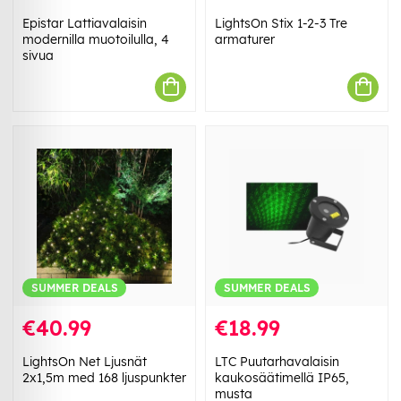
Epistar Lattiavalaisin
LightsOn Stix 1-2-3 Tre
modernilla muotoilulla, 4
armaturer
sivua
SUMMER DEALS
SUMMER DEALS
€40.99
€18.99
LightsOn Net Ljusnät
LTC Puutarhavalaisin
2x1,5m med 168 ljuspunkter
kaukosäätimellä IP65,
musta