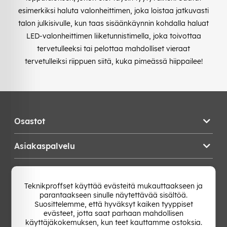
esimerkiksi haluta valonheittimen, joka loistaa jatkuvasti
talon julkisivulle, kun taas sisäänkäynnin kohdalla haluat
LED-valonheittimen liiketunnistimella, joka toivottaa
tervetulleeksi tai pelottaa mahdolliset vieraat
tervetulleiksi riippuen siitä, kuka pimeässä hiippailee!
Osastot
Asiakaspalvelu
Teknikproffset
Teknikproffset käyttää evästeitä mukauttaakseen ja
parantaakseen sinulle näytettävää sisältöä.
Vaihda Maa
Suosittelemme, että hyväksyt kaiken tyyppiset
evästeet, jotta saat parhaan mahdollisen
käyttäjäkokemuksen, kun teet kauttamme ostoksia.