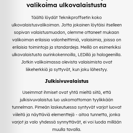
valikoima ulkovalaistusta
Täältä löydät Teknikproffsetin koko
ulkovalaistusvalikoiman. Jotta jokainen löytäisi itselleen
sopivan valaistusmuodon, olemme ottaneet mukaan
valikoiman erilaisia valonheittimiä, valaisimia, joissa on
erilaisia toimintoja ja standardeja. Meillä on esimerkiksi
ulkovalaistusta aurinkokennoilla, LEDillä ja halogeenilla.
Jotkin valikoimassa olevista valaisimista ovat
liikeherkkiä ja syttyvät, kun joku lähestyy.
Julkisivuvalaistus
Useimmat ihmiset ovat yhtä mieltä siitä, että
julkisivuvalaistus luo uskomattoman tyylikkään
tunnelman. Pimeän laskeutuessa syntyvät varjot luovat
viileitä ja näyttäviä elementtejä - aitoa tunnetta, jonka
varjot ja valo yhdessä synnyttävät, ei voi luoda millään
muulla tavalla.