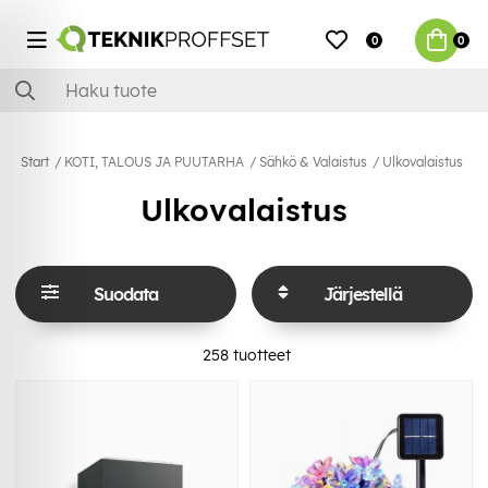
0
0
Start
KOTI, TALOUS JA PUUTARHA
Sähkö & Valaistus
Ulkovalaistus
Ulkovalaistus
Suodata
Järjestellä
258
tuotteet