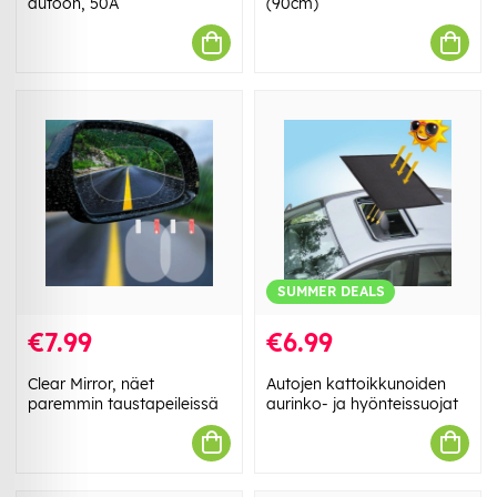
autoon, 50A
(90cm)
SUMMER DEALS
€7.99
€6.99
Clear Mirror, näet
Autojen kattoikkunoiden
paremmin taustapeileissä
aurinko- ja hyönteissuojat