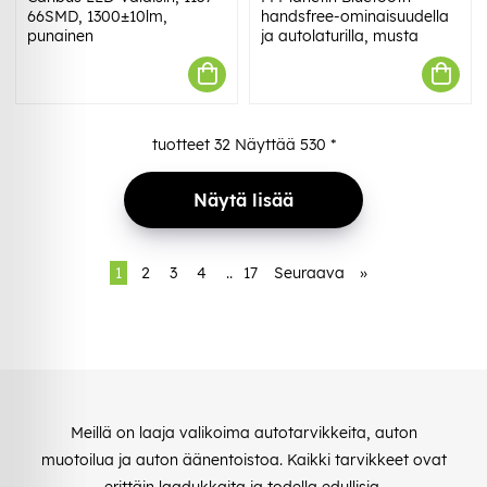
66SMD, 1300±10lm,
handsfree-ominaisuudella
punainen
ja autolaturilla, musta
tuotteet
32
Näyttää
530
*
Näytä lisää
1
2
3
4
..
17
Seuraava
»
Meillä on laaja valikoima autotarvikkeita, auton
muotoilua ja auton äänentoistoa. Kaikki tarvikkeet ovat
erittäin laadukkaita ja todella edullisia.