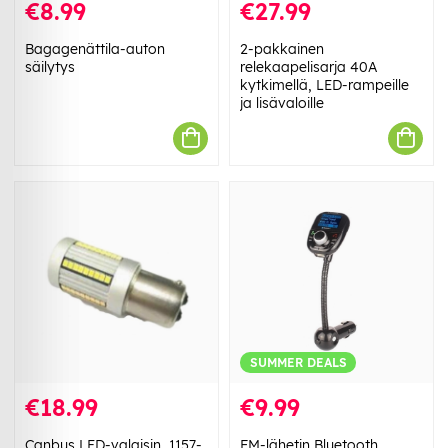
€8.99
€27.99
Bagagenättila-auton
2-pakkainen
säilytys
relekaapelisarja 40A
kytkimellä, LED-rampeille
ja lisävaloille
SUMMER DEALS
€18.99
€9.99
Canbus LED-valaisin, 1157-
FM-lähetin Bluetooth