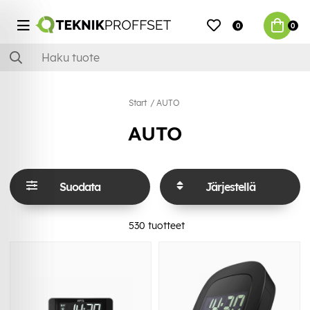
0
0
Start
AUTO
AUTO
Suodata
Järjestellä
530
tuotteet