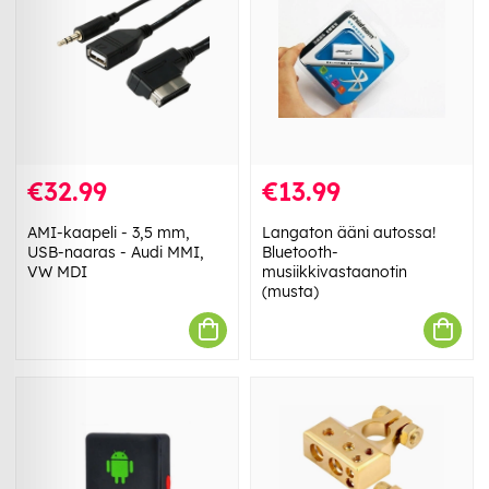
€32.99
€13.99
AMI-kaapeli - 3,5 mm,
Langaton ääni autossa!
USB-naaras - Audi MMI,
Bluetooth-
VW MDI
musiikkivastaanotin
(musta)