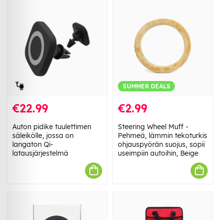
SUMMER DEALS
€22.99
€2.99
Auton pidike tuulettimen
Steering Wheel Muff -
säleikölle, jossa on
Pehmeä, lämmin tekoturkis
langaton Qi-
ohjauspyörän suojus, sopii
latausjärjestelmä
useimpiin autoihin, Beige