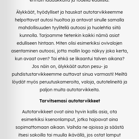
Älykkäät, hyödylliset ja hauskat autotarvikkeemme
helpottavat autosi huoltoa ja antavat sinulle samalla
mahdollisuuden tyylitellä autoasi ja huolehtia siitä
kunnolla. Tarjoamme tietenkin kaikki nämä asiat
edulliseen hintaan. Miten olisi esimerkiksi ovivalojen
asentaminen autoosi, jotta mallin logo näkyy joka kerta,
kun avaat oven? Tai ehkä se likaantui talven aikana?
Jos näin on, älykkäät auton pesu- ja
puhdistustarvikkeemme auttavat sinua varmasti! Meiltä
löydät myös peruutuskameroita, valoja, autotelineitä ja
paljon muita autotarvikkeita.
Tarvitsemasi autotarvikkeet
Autotarvikkeet ovat aina hyvin kallis asia, ota
esimerkiksi ksenonlamput, jotka hajoavat aina
sopimattomaan aikaan. Vaihda ne ajoissa ja säästä
itsesi sakoilla tai muulla ikävällä, jos ostat lamput