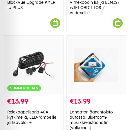
BlackVue Upgrade Kit IR
Virhekoodin lukija ELM327
to PLUS
WIFI OBDII IOS /
Androidille
SUMMER DEALS
€13.99
€13.99
Relekaapelisarja 40A
Langaton äänentoisto
kytkimellä, LED-rampeille
autossa! Bluetooth-
ja lisävaloille
musiikkivastaanotin
(valkoinen)