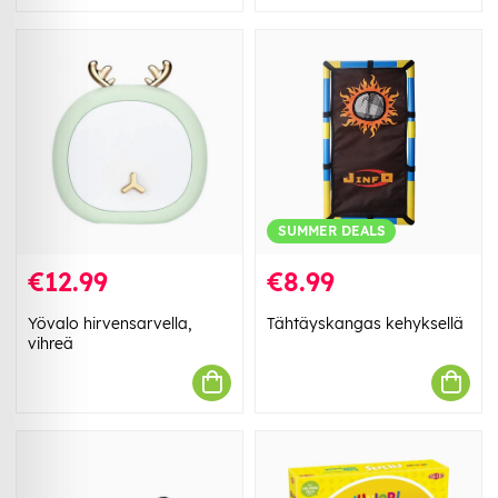
SUMMER DEALS
€12.99
€8.99
Yövalo hirvensarvella,
Tähtäyskangas kehyksellä
vihreä