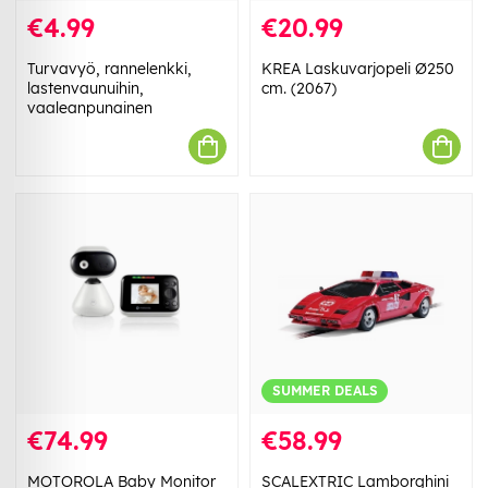
€4.99
€20.99
Turvavyö, rannelenkki,
KREA Laskuvarjopeli Ø250
lastenvaunuihin,
cm. (2067)
vaaleanpunainen
SUMMER DEALS
€74.99
€58.99
MOTOROLA Baby Monitor
SCALEXTRIC Lamborghini