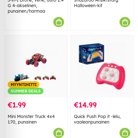
3-in-1 Drone, vene, auto 2.4
Snazaroo Ansiktsfärg
G 4-akselinen,
Halloween-kit
punainen/harmaa
MYYNTIHITTI
SUMMER DEALS
€1.99
€14.99
Mini Monster Truck 4x4
Quick Push Pop it -lelu,
1:70, punainen
vaaleanpunainen