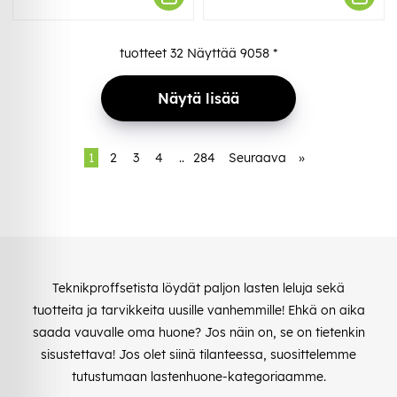
tuotteet
32
Näyttää
9058
*
Näytä lisää
1
2
3
4
..
284
Seuraava
»
Teknikproffsetista löydät paljon lasten leluja sekä
tuotteita ja tarvikkeita uusille vanhemmille! Ehkä on aika
saada vauvalle oma huone? Jos näin on, se on tietenkin
sisustettava! Jos olet siinä tilanteessa, suosittelemme
tutustumaan lastenhuone-kategoriaamme.