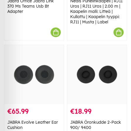
Jabra Office Jabra Link
Nedis Puhelinkaapeli | RJ11
370 Ms Teams Usb Bt
Uros | RJ11 Uros | 2.00 m |
Adapter
Kaapelin malli: Litteä |
Kullattu | Kaapelin tyyppi:
RJ11 | Musta | Label
€65.99
€18.99
JABRA Evolve Leather Ear
JABRA Öronkudde 2-Pack
Cushion
900/ 9400