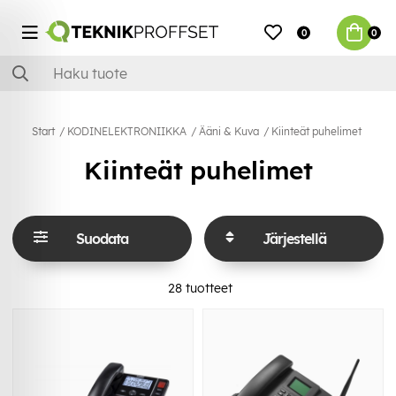
0
0
Start
KODINELEKTRONIIKKA
Ääni & Kuva
Kiinteät puhelimet
Kiinteät puhelimet
Suodata
Järjestellä
28
tuotteet