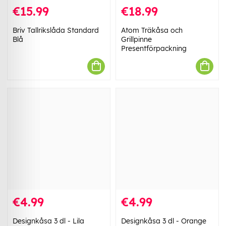
€15.99
€18.99
Briv Tallrikslåda Standard
Atom Träkåsa och
Blå
Grillpinne
Presentförpackning
€4.99
€4.99
Designkåsa 3 dl - Lila
Designkåsa 3 dl - Orange