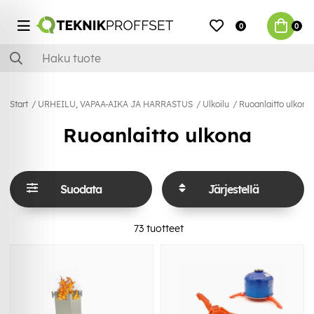
0
0
Start
URHEILU, VAPAA-AIKA JA HARRASTUS
Ulkoilu
Ruoanlaitto ulkona
Ruoanlaitto ulkona
Suodata
Järjestellä
73
tuotteet