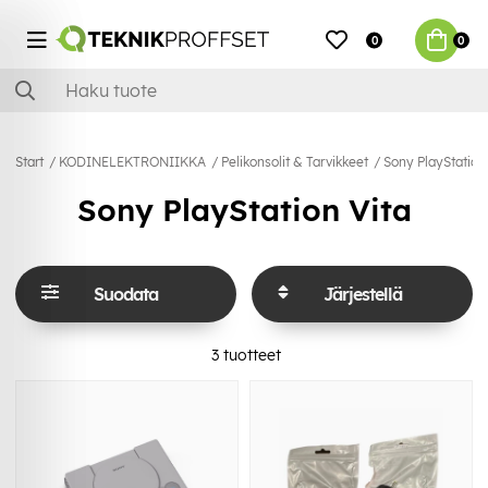
0
0
Start
KODINELEKTRONIIKKA
Pelikonsolit & Tarvikkeet
Sony PlayStation
Sony PlayStation Vita
Suodata
Järjestellä
3
tuotteet