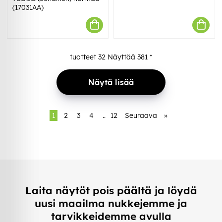
(17031AA)
tuotteet
32
Näyttää
381
*
Näytä lisää
1
2
3
4
..
12
Seuraava
»
Laita näytöt pois päältä ja löydä
uusi maailma nukkejemme ja
tarvikkeidemme avulla