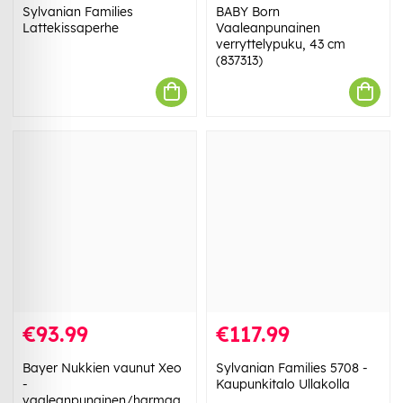
Sylvanian Families
BABY Born
Lattekissaperhe
Vaaleanpunainen
verryttelypuku, 43 cm
(837313)
€93.99
€117.99
Bayer Nukkien vaunut Xeo
Sylvanian Families 5708 -
-
Kaupunkitalo Ullakolla
vaaleanpunainen/harmaa