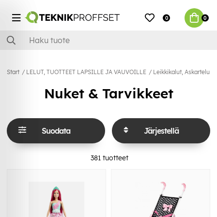
0
0
Start
LELUT, TUOTTEET LAPSILLE JA VAUVOILLE
Leikkikalut, Askartelu &P
Nuket & Tarvikkeet
Suodata
Järjestellä
381
tuotteet