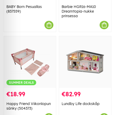
BABY Born Pesuallas
Barbie HGR16-MA10
(837559)
Dreamtopia-nukke
prinsessa
SUMMER DEALS
€18.99
€82.99
Happy Friend Viikonlopun
Lundby Life dockskåp
sänky (504373)