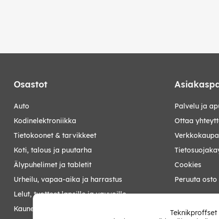
Osastot
Asiakaspa
auto
Palvelu ja ap
kodinelektroniikka
Ottaa yhteyt
tietokoonet & tarvikkeet
Verkkokaupan
koti, talous ja puutarha
Tietosuojaka
älypuhelimet ja tabletit
Cookies
urheilu, vapaa-aika ja harrastus
Peruuta osto
lelut, tuotteet lapsille ja vauvoille
Minun sivut
kauneus ja terveys
Teknikproffset