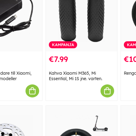
KAMPANJA
KAM
€7.99
€10
dare till Xiaomi,
Kahva Xiaomi M365, Mi
Rengas
 modeller
Essential, Mi 1S jne. varten.