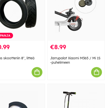
PANJA
.99
€8.99
 skootteriin 8", litteä
Jarrupalat Xiaomi M365 / Mi 1S
-puhelimeen