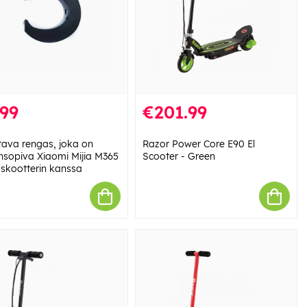
.99
€201.99
ttava rengas, joka on
Razor Power Core E90 El
nsopiva Xiaomi Mijia M365
Scooter - Green
skootterin kanssa