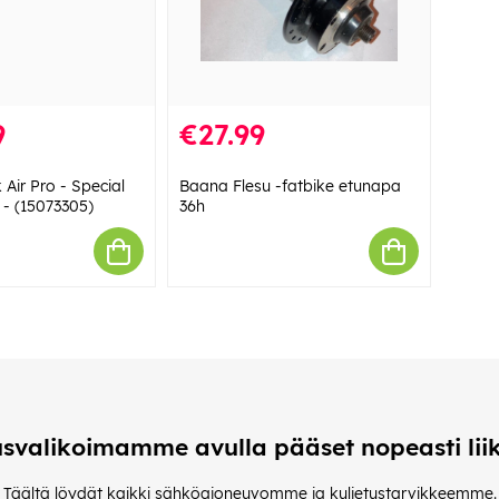
9
€27.99
 Air Pro - Special
Baana Flesu -fatbike etunapa
 - (15073305)
36h
usvalikoimamme avulla pääset nopeasti liik
Täältä löydät kaikki sähköajoneuvomme ja kuljetustarvikkeemme.