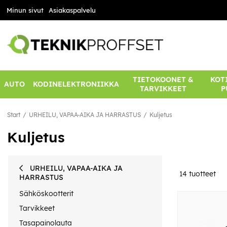
Minun sivut
Asiakaspalvelu
TIETOKOONET &
KOTI
AUTO
KODINELEKTRONIIKKA
TARVIKKEET
P
Start
URHEILU, VAPAA-AIKA JA HARRASTUS
Kuljetus
Kuljetus
URHEILU, VAPAA-AIKA JA
14
tuotteet
HARRASTUS
Sähköskootterit
Tarvikkeet
Tasapainolauta