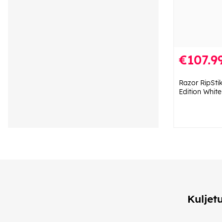
€107.9
Razor RipStik
Edition White
Kuljet