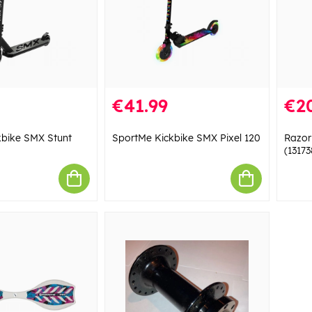
€41.99
€2
kbike SMX Stunt
SportMe Kickbike SMX Pixel 120
Razor
(1317