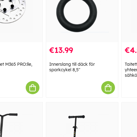
€13.99
€4
let M365 PRO:lle,
Innerslang till däck för
Taite
sparkcykel 8,5"
yhtee
sähkö