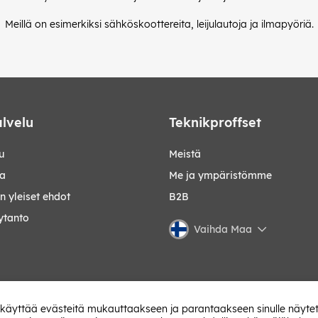
Meillä on esimerkiksi sähköskoottereita, leijulautoja ja ilmapyöriä.
lvelu
Teknikproffset
u
Meistä
ta
Me ja ympäristömme
 yleiset ehdot
B2B
ytanto
Vaihda Maa
 käyttää evästeitä mukauttaakseen ja parantaakseen sinulle näytet