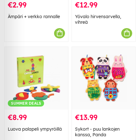
€2.99
€12.99
Ämpäri + verkko rannalle
Yövalo hirvensarvella,
vihreä
SUMMER DEALS
€8.99
€13.99
Luova palapeli ympyröillä
Sykort - puu lankojen
kanssa, Panda