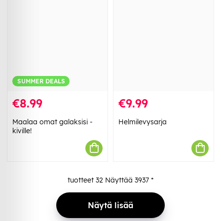
SUMMER DEALS
€8.99
€9.99
Maalaa omat galaksisi -
Helmilevysarja
kiville!
tuotteet
32
Näyttää
3937
*
Näytä lisää