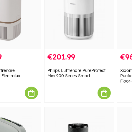
9
€201.99
€96
ftrenare
Philips Luftrenare PureProtect
Xiaom
Electrolux
Mini 900 Series Smart
Purifi
Floor-