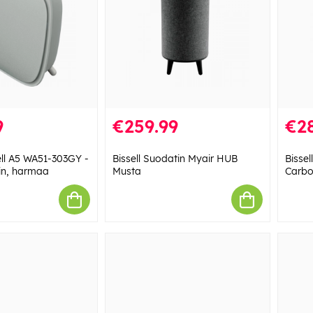
9
€259.99
€28
ell A5 WA51-303GY -
Bissell Suodatin Myair HUB
Bissel
in, harmaa
Musta
Carbon