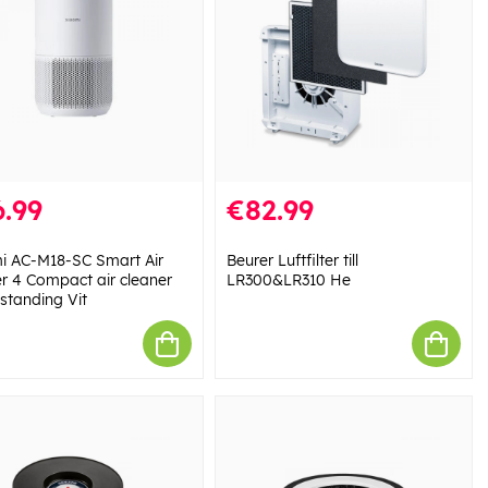
.99
€82.99
i AC-M18-SC Smart Air
Beurer Luftfilter till
er 4 Compact air cleaner
LR300&LR310 He
standing Vit