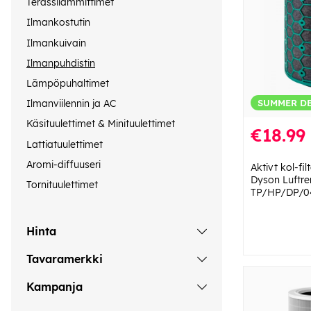
Terassilämmittimet
Ilmankostutin
Ilmankuivain
Ilmanpuhdistin
Lämpöpuhaltimet
SUMMER D
Ilmanviilennin ja AC
Käsituulettimet & Minituulettimet
€18.99
Lattiatuulettimet
Aromi-diffuuseri
Aktivt kol-fi
Dyson Luftre
Tornituulettimet
TP/HP/DP/0
Hinta
Tavaramerkki
Kampanja