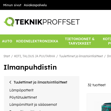
Minun sivut
Asiakaspalvelu
TIETOKOONET &
KOTI
AUTO
KODINELEKTRONIIKKA
TARVIKKEET
P
Start
KOTI, TALOUS JA PUUTARHA
Tuulettimet ja ilmastointilaitteet
Il
Ilmanpuhdistin
Tuulettimet ja ilmastointilaitteet
32
tuotteet
Lämpöpatterit
Pöytätuulettimet
Lämpömittarit ja sääasemat