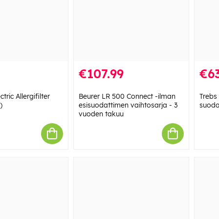
€107.99
€63
tric Allergifilter
Beurer LR 500 Connect -ilman
Trebs
)
esisuodattimen vaihtosarja - 3
suoda
vuoden takuu