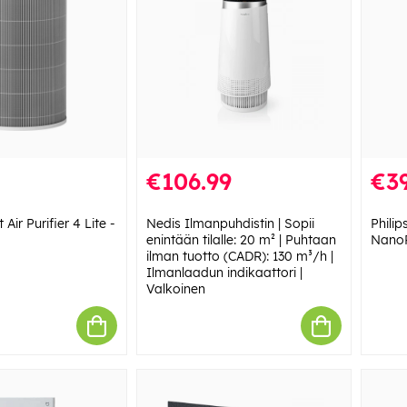
€106.99
€39
Air Purifier 4 Lite -
Nedis Ilmanpuhdistin | Sopii
Phili
enintään tilalle: 20 m² | Puhtaan
NanoP
ilman tuotto (CADR): 130 m³/h |
Ilmanlaadun indikaattori |
Valkoinen