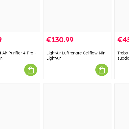
9
€130.99
€4
Air Purifier 4 Pro -
LightAir Luftrenare Cellflow Mini
Trebs
in
LightAir
suoda