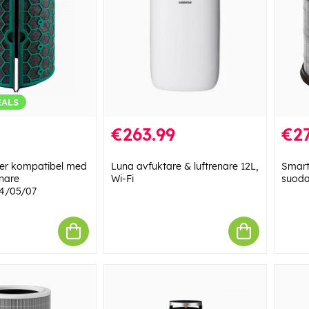
EALS
€263.99
€27
lter kompatibel med
Luna avfuktare & luftrenare 12L,
Smart
nare
Wi-Fi
suoda
4/05/07