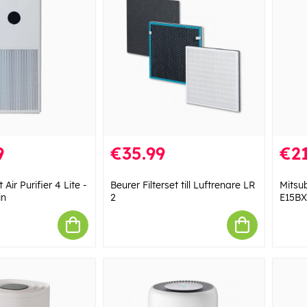
9
€35.99
€21
Air Purifier 4 Lite -
Beurer Filterset till Luftrenare LR
Mitsubi
in
2
E15BX