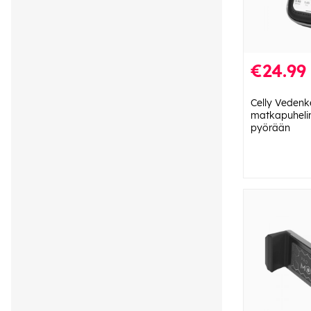
€24.99
Celly Veden
matkapuheli
pyörään