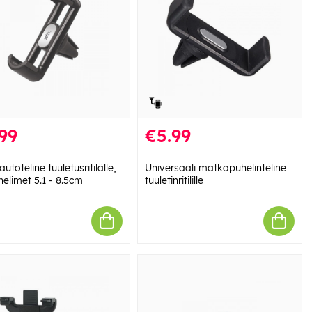
99
€5.99
autoteline tuuletusritilälle,
Universaali matkapuhelinteline
elimet 5.1 - 8.5cm
tuuletinritilille