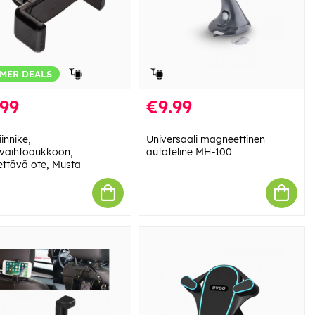
MER DEALS
.99
€9.99
innike,
Universaali magneettinen
vaihtoaukkoon,
autoteline MH-100
ttävä ote, Musta