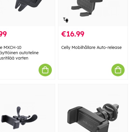
99
€16.99
fe MXCH-10
Celly Mobilhållare Auto-release
äyttöinen autoteline
usritilää varten