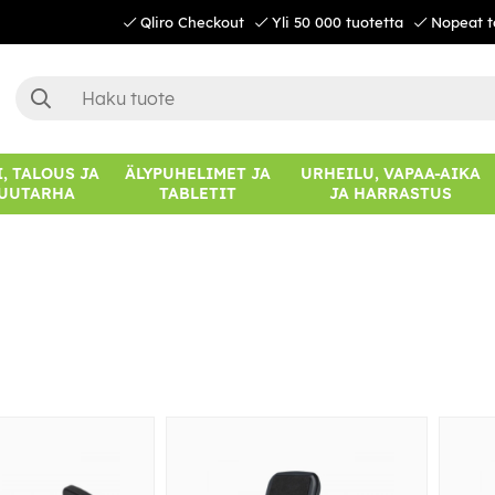
Qliro Checkout
Yli 50 000 tuotetta
Nopeat t
, TALOUS JA
ÄLYPUHELIMET JA
URHEILU, VAPAA-AIKA
UUTARHA
TABLETIT
JA HARRASTUS