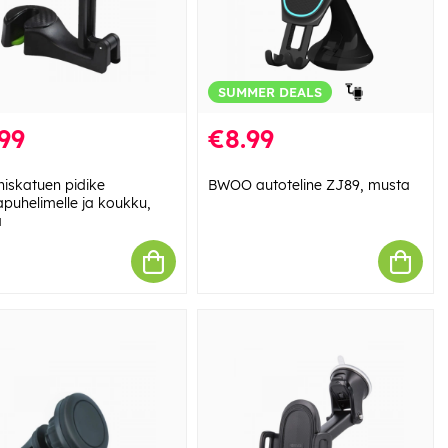
SUMMER DEALS
99
€8.99
 niskatuen pidike
BWOO autoteline ZJ89, musta
puhelimelle ja koukku,
a