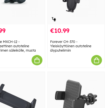
99
€10.99
fe MXCH-12 -
Forever CH-370 -
ettinen autoteline
Yleiskäyttöinen autoteline
timen säleikölle, musta
älypuhelimiin