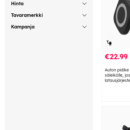
Hinta
Tavaramerkki
Kampanja
€22.99
Auton pidike
säleikölle, j
latausjärjes