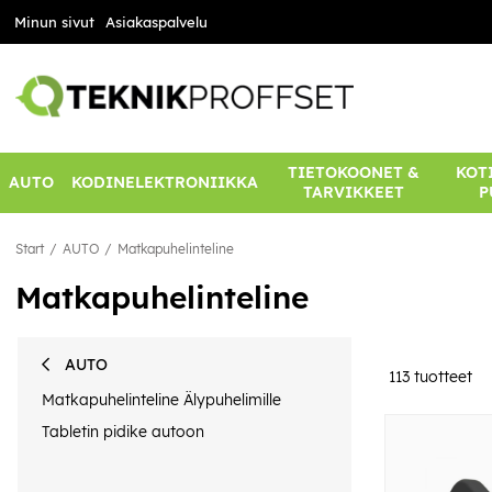
Minun sivut
Asiakaspalvelu
TIETOKOONET &
KOTI
AUTO
KODINELEKTRONIIKKA
TARVIKKEET
P
Start
AUTO
Matkapuhelinteline
Matkapuhelinteline
AUTO
113
tuotteet
Matkapuhelinteline Älypuhelimille
Tabletin pidike autoon