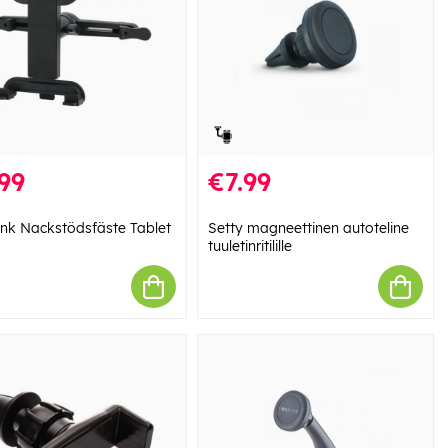
99
€7.99
ink Nackstödsfäste Tablet
Setty magneettinen autoteline
tuuletinritilille