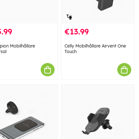
.99
€13.99
ion Mobilhållare
Celly Mobilhållare Airvent One
rsal
Touch