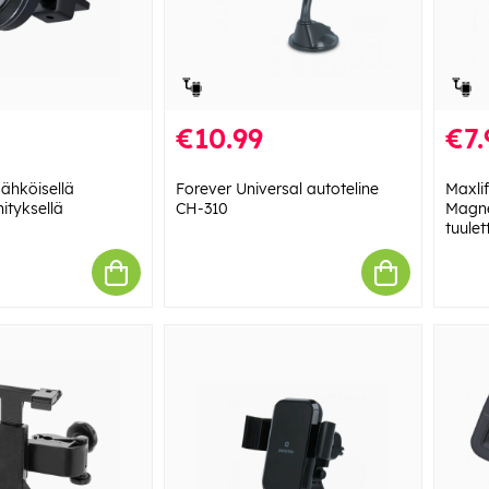
€10.99
€7.
sähköisellä
Forever Universal autoteline
Maxli
ityksellä
CH-310
Magne
tuulet