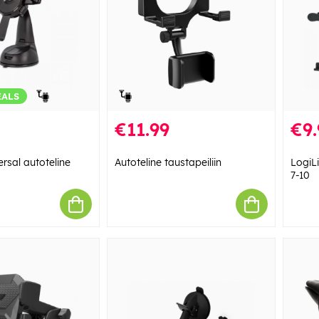
EALS
€11.99
€9.
rsal autoteline
Autoteline taustapeiliin
LogiL
7-10