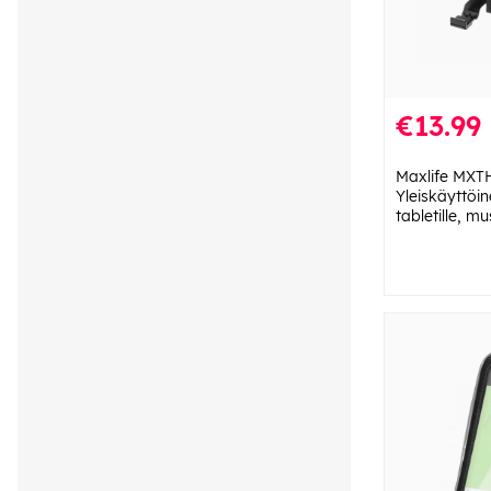
€13.99
Maxlife MXT
Yleiskäyttöin
tabletille, m