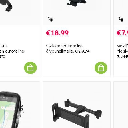
€18.99
€7.
H-01
Swissten autoteline
Maxli
en autoteline
älypuhelimelle, G2-AV4
Yleisk
usta
tuulet