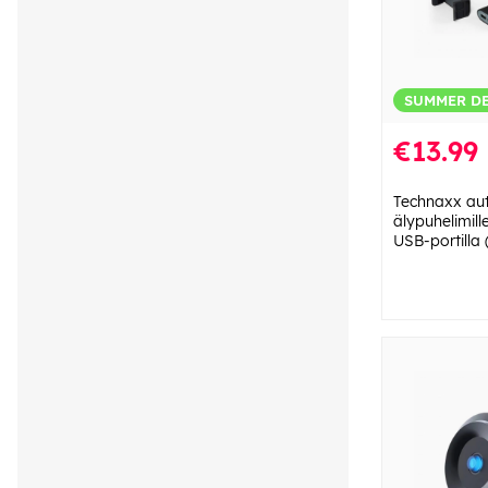
SUMMER D
€13.99
Technaxx aut
älypuhelimill
USB-portilla 