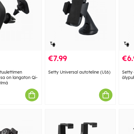
€7.99
€6.
 tuulettimen
Setty Universal autoteline (U16)
Setty 
ossa on langaton Qi-
älypuh
telmä