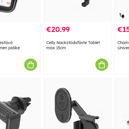
€20.99
€15
kestävä
Celly Nackstödsfäste Tablet
Champ
men pidike
max 15cm
Unive