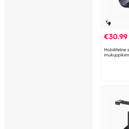
€30.99
Mobiiliteline 
imukuppikiinn