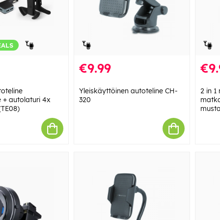
EALS
€9.99
€9.
oteline
Yleiskäyttöinen autoteline CH-
2 in 1
e + autolaturi 4x
320
matka
(TE08)
must