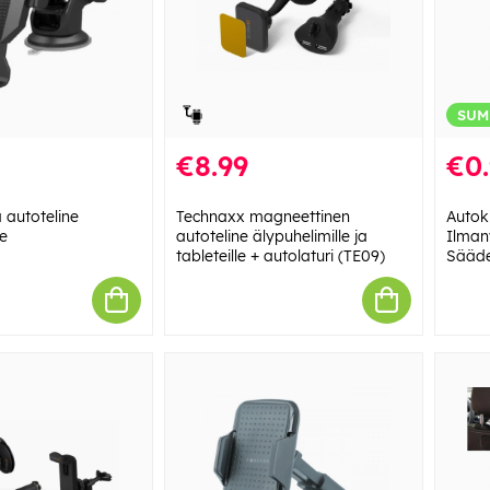
SUM
€8.99
€0
 autoteline
Technaxx magneettinen
Autoki
le
autoteline älypuhelimille ja
Ilman
tableteille + autolaturi (TE09)
Sääde