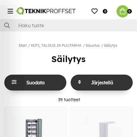
0
0
Start
KOTI, TALOUS JA PUUTARHA
Sisustus
Säilytys
Säilytys
Suodata
Järjestellä
39
tuotteet