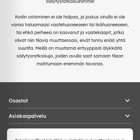
säilytysratkaisuihimme!
Kodin ostaminen ei ole halpaa, ja joskus sinulla ei ole
varaa haluamaasi vaatehuoneeseen tai lisähuoneeseen,
tai ehkä perheesi on kasvanut ja vaatekaapit, jotka
olivat niin tilavia muuttaessasi, eivät tunnu enää yhtä
suurilta. Meillä on muutamia erityyppisiä älykkäitä
säilytysratkaisuja, joiden avulla saat samaan tilaan
mahtumaan enemmän tavaraa.
Osastot
Asiakaspalvelu
Teknikproffset