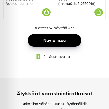
Vaaleanpunainen
(mkma016/312530016)
tuotteet
32
Näyttää
39
*
Näytä lisää
1
2
Seuraava
»
Älykkäät varastointiratkaisut
Onko tilaa vähän? Tutustu käytännöllisiin