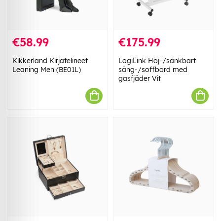
€58.99
€175.99
Kikkerland Kirjatelineet
LogiLink Höj-/sänkbart
Leaning Men (BE01L)
säng-/soffbord med
gasfjäder Vit