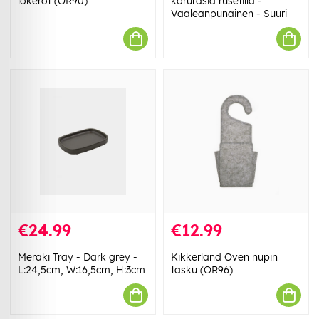
lokerot (OR90)
korurasia rusetilla -
Vaaleanpunainen - Suuri
€24.99
€12.99
Meraki Tray - Dark grey -
Kikkerland Oven nupin
L:24,5cm, W:16,5cm, H:3cm
tasku (OR96)