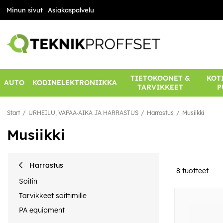
Minun sivut
Asiakaspalvelu
TIETOKOONET &
KOTI
AUTO
KODINELEKTRONIIKKA
TARVIKKEET
P
Start
URHEILU, VAPAA-AIKA JA HARRASTUS
Harrastus
Musiikki
Musiikki
Harrastus
8
tuotteet
Soitin
Tarvikkeet soittimille
PA equipment