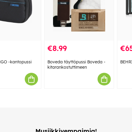
€8.99
€6
GO -kantopussi
Boveda täyttöpussi Boveda -
BEHR
kitarankostuttimeen
Musiikkivempaimia!