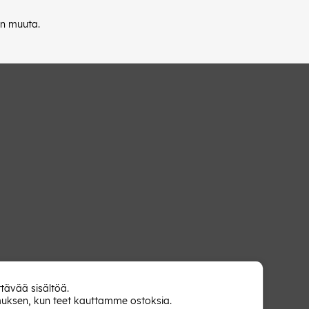
on muuta.
tävää sisältöä.
muksen, kun teet kauttamme ostoksia.