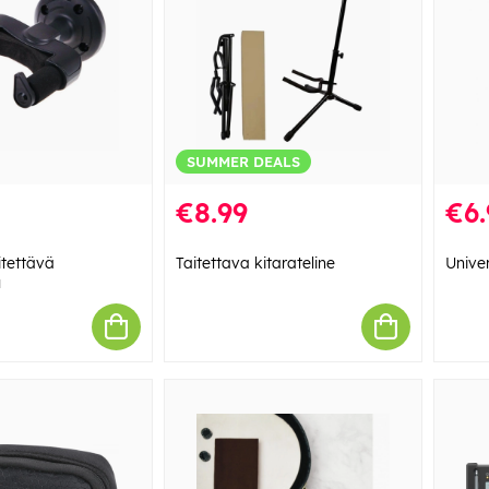
SUMMER DEALS
€8.99
€6.
nitettävä
Taitettava kitarateline
Univer
u