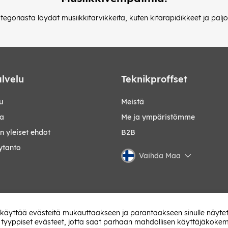
tegoriasta löydät musiikkitarvikkeita, kuten kitarapidikkeet ja palj
lvelu
Teknikproffset
u
Meistä
ta
Me ja ympäristömme
 yleiset ehdot
B2B
ytanto
Vaihda Maa
 käyttää evästeitä mukauttaakseen ja parantaakseen sinulle näytet
 tyyppiset evästeet, jotta saat parhaan mahdollisen käyttäjäkoke