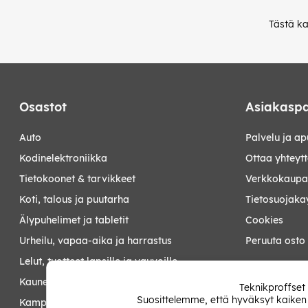
Tästä ka
Osastot
Asiakaspa
auto
Palvelu ja ap
kodinelektroniikka
Ottaa yhteyt
tietokoonet & tarvikkeet
Verkkokaupan
koti, talous ja puutarha
Tietosuojaka
älypuhelimet ja tabletit
Cookies
urheilu, vapaa-aika ja harrastus
Peruuta osto
lelut, tuotteet lapsille ja vauvoille
Minun sivut
kauneus ja terveys
Teknikproffset
Suosittelemme, että hyväksyt kaiken
kampanjat