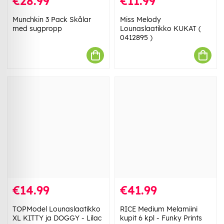
€28.99
€11.99
Munchkin 3 Pack Skålar
Miss Melody
med sugpropp
Lounaslaatikko KUKAT (
0412895 )
€14.99
€41.99
TOPModel Lounaslaatikko
RICE Medium Melamiini
XL KITTY ja DOGGY - Lilac
kupit 6 kpl - Funky Prints