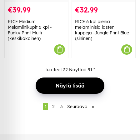
€39.99
€32.99
RICE Medium
RICE 6 kpl pieniä
Melamiinikupit 6 kpl -
melamiinisia lasten
Funky Print Multi
kuppeja -Jungle Print Blue
(keskikokoinen)
(sininen)
tuotteet
32
Näyttää
91
*
Näytä lisää
1
2
3
Seuraava
»