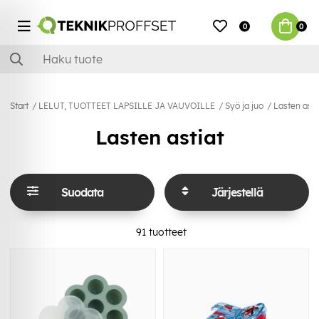
0
0
Start
LELUT, TUOTTEET LAPSILLE JA VAUVOILLE
Syö ja juo
Lasten asti
Lasten astiat
Suodata
Järjestellä
91
tuotteet