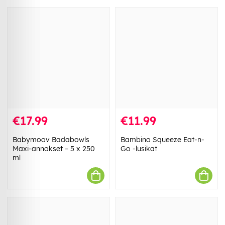
€17.99
€11.99
Babymoov Badabowls
Bambino Squeeze Eat-n-
Maxi-annokset – 5 x 250
Go -lusikat
ml