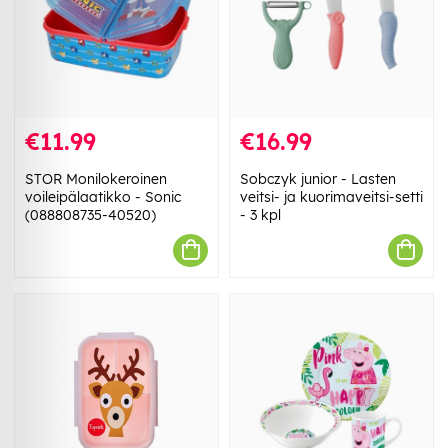
€11.99
€16.99
STOR Monilokeroinen
Sobczyk junior - Lasten
voileipälaatikko - Sonic
veitsi- ja kuorimaveitsi-setti
(088808735-40520)
- 3 kpl