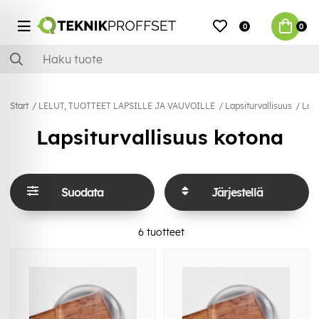
0
0
Start
LELUT, TUOTTEET LAPSILLE JA VAUVOILLE
Lapsiturvallisuus
Laps
Lapsiturvallisuus kotona
Suodata
Järjestellä
6
tuotteet