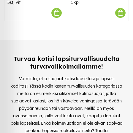
5st, vit
5kpl
Turvaa kotisi lapsiturvallisuudelta
turvavalikoimallamme!
Varmista, että suojaat kotisi lapseltasi ja lapsesi
kodiltasi! Tässä kodin lasten turvallisuuden kategoriassa
meillä on esimerkiksi silikoniset kulmasuojat, jotka
suojaavat lastasi, jos hän kävelee vahingossa terävään
pöydänreunaan tai vastaavaan. Meillä on myös
ovensalpaimia, joilla voit lukita ovet, kaapit ja laatikot
pois lapseltasi. Ehkä kolmevuotiaan ei ole aivan sopivaa
penkoa hopeisia ruokailuvälineitä? Täältä