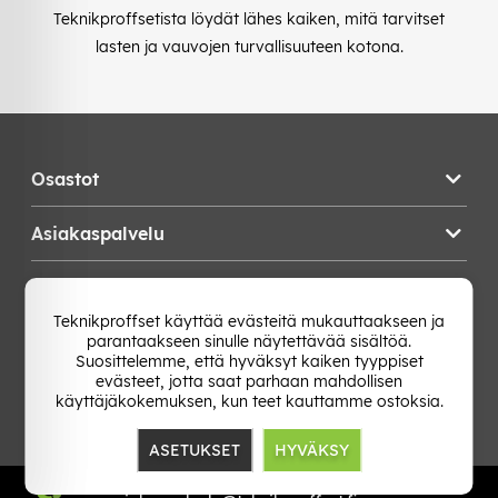
Teknikproffsetista löydät lähes kaiken, mitä tarvitset
lasten ja vauvojen turvallisuuteen kotona.
Osastot
Asiakaspalvelu
Teknikproffset
Teknikproffset käyttää evästeitä mukauttaakseen ja
parantaakseen sinulle näytettävää sisältöä.
Vaihda Maa
Suosittelemme, että hyväksyt kaiken tyyppiset
evästeet, jotta saat parhaan mahdollisen
käyttäjäkokemuksen, kun teet kauttamme ostoksia.
ASETUKSET
HYVÄKSY
TP E-commerce Nordic AB
Org.nr: 559386-1841