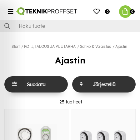
0
0
Start
KOTI, TALOUS JA PUUTARHA
Sähkö & Valaistus
Ajastin
Ajastin
Suodata
Järjestellä
25
tuotteet