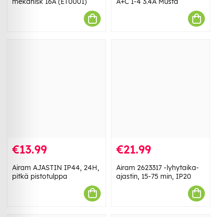
mekanisk 16A (ET0001)
A+C 1-4 3.4A Musta
€13.99
€21.99
Airam AJASTIN IP44, 24H,
Airam 2623317 -lyhytaika-
pitkä pistotulppa
ajastin, 15-75 min, IP20