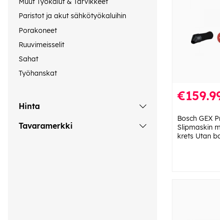
Muut Työkalut & Tarvikkeet
Paristot ja akut sähkötyökaluihin
Porakoneet
Ruuvimeisselit
Sahat
Työhanskat
€159.9
Hinta
Bosch GEX Pr
Tavaramerkki
Slipmaskin 
krets Utan ba