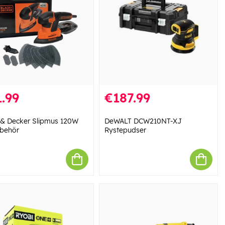
.99
€187.99
 & Decker Slipmus 120W
DeWALT DCW210NT-XJ
llbehör
Rystepudser