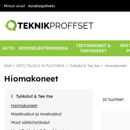
Minun sivut
Asiakaspalvelu
TIETOKOONET &
KOTI
AUTO
KODINELEKTRONIIKKA
TARVIKKEET
P
Start
KOTI, TALOUS JA PUUTARHA
Työkalut & Tee itse
Hiomakoneet
Hiomakoneet
Työkalut & Tee itse
10
tuotteet
Hiomakoneet
Maaliruiskut ja nivelruiskut
Muut sähkötyökalut