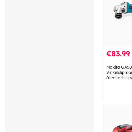
€83.99
Makita GA5
Vinkelslipma
återstartssk