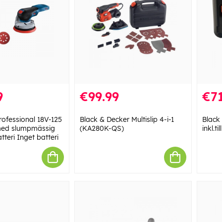
9
€99.99
€71
ofessional 18V-125
Black & Decker Multislip 4-i-1
Black
med slumpmässig
(KA280K-QS)
inkl.ti
tteri Inget batteri