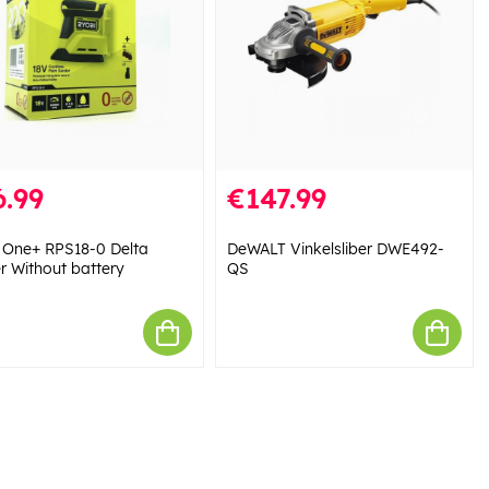
.99
€147.99
 One+ RPS18-0 Delta
DeWALT Vinkelsliber DWE492-
r Without battery
QS