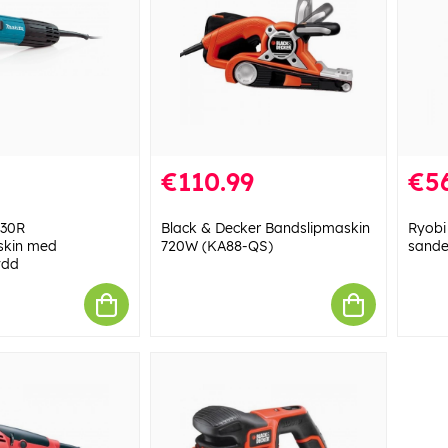
€110.99
€56
030R
Black & Decker Bandslipmaskin
Ryobi
skin med
720W (KA88-QS)
sande
ydd