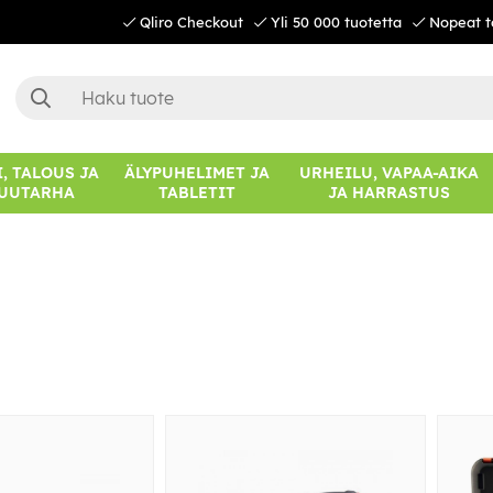
Qliro Checkout
Yli 50 000 tuotetta
Nopeat t
, TALOUS JA
ÄLYPUHELIMET JA
URHEILU, VAPAA-AIKA
UUTARHA
TABLETIT
JA HARRASTUS