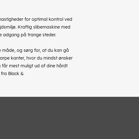
astigheder for optimal kontrol ved
ejdsmiljø. Kraftig slibemaskine med
dre adgang på trange steder.
te måde, og sørg for, at du kan gå
skarpe kanter, hvor du mindst ønsker
 får mest muligt ud af dine hårdt
 fra Black &