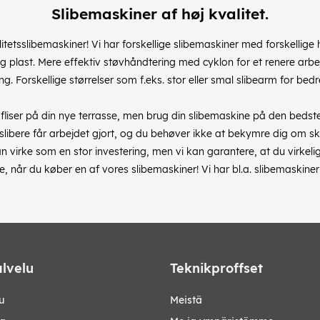
Slibemaskiner af høj kvalitet.
tetsslibemaskiner! Vi har forskellige slibemaskiner med forskellige
h
ps og plast. Mere effektiv støvhåndtering med cyklon for et renere arb
ing. Forskellige størrelser som f.eks. stor eller smal slibearm for be
 fliser på din nye terrasse, men brug din slibemaskine på den beds
tsslibere får arbejdet gjort, og du behøver ikke at bekymre dig om 
 virke som en stor investering, men vi kan garantere, at du virkelig
e, når du køber en af vores slibemaskiner! Vi har bl.a. slibemaskiner
lvelu
Teknikproffset
u
Meistä