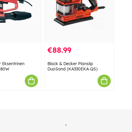
€88.99
 Eksentrinen
Black & Decker Planslip
480W
DuoSand (KA330EKA-QS)
"