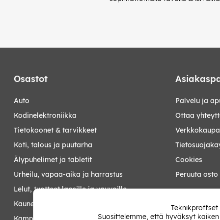
Osastot
Asiakaspa
auto
Palvelu ja ap
kodinelektroniikka
Ottaa yhteyt
tietokoonet & tarvikkeet
Verkkokaupan
koti, talous ja puutarha
Tietosuojaka
älypuhelimet ja tabletit
Cookies
urheilu, vapaa-aika ja harrastus
Peruuta osto
lelut, tuotteet lapsille ja vauvoille
Minun sivut
kauneus ja terveys
Teknikproffset
Suosittelemme, että hyväksyt kaiken
kampanjat