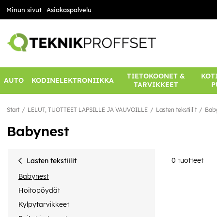
Minun sivut
Asiakaspalvelu
TIETOKOONET &
KOTI
AUTO
KODINELEKTRONIIKKA
TARVIKKEET
P
Start
LELUT, TUOTTEET LAPSILLE JA VAUVOILLE
Lasten tekstiilit
Bab
Babynest
0
tuotteet
Lasten tekstiilit
Babynest
Hoitopöydät
Kylpytarvikkeet