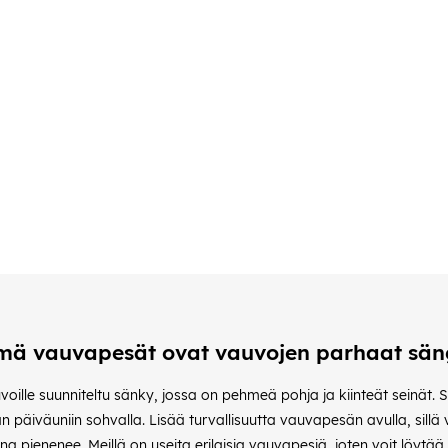
ä vauvapesät ovat vauvojen parhaat sän
oille suunniteltu sänky, jossa on pehmeä pohja ja kiinteät seinät. Se
päiväuniin sohvalla. Lisää turvallisuutta vauvapesän avulla, sillä
pienenee. Meillä on useita erilaisia vauvapesiä, joten voit löytää se