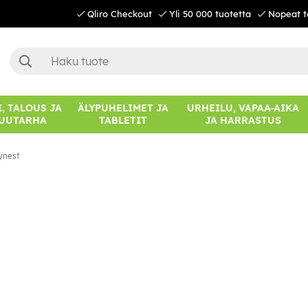
Qliro Checkout
Yli 50 000 tuotetta
Nopeat t
, TALOUS JA
ÄLYPUHELIMET JA
URHEILU, VAPAA-AIKA
UUTARHA
TABLETIT
JA HARRASTUS
ynest