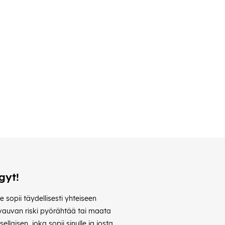
gyt!
 sopii täydellisesti yhteiseen
 vauvan riski pyörähtää tai maata
llaisen, joka sopii sinulle ja josta