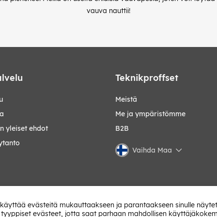
vauva nauttii!
lvelu
Teknikproffset
u
Meistä
ta
Me ja ympäristömme
 yleiset ehdot
B2B
ytanto
Vaihda Maa
 käyttää evästeitä mukauttaakseen ja parantaakseen sinulle näytet
 tyyppiset evästeet, jotta saat parhaan mahdollisen käyttäjäkoke