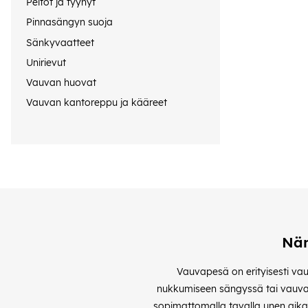
Peitot ja tyynyt
Pinnasängyn suoja
Sänkyvaatteet
Unirievut
Vauvan huovat
Vauvan kantoreppu ja kääreet
Näm
Vauvapesä on erityisesti vauv
nukkumiseen sängyssä tai vauvan 
sopimattomalla tavalla unen aikana 