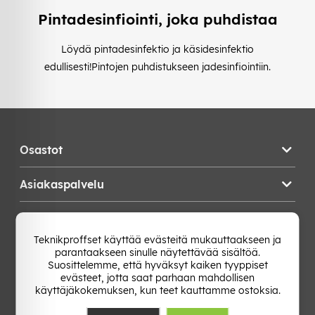
Pintadesinfiointi, joka puhdistaa
Löydä pintadesinfektio ja käsidesinfektio
edullisesti!
Pintojen
puhdistukseen ja
desinfiointiin.
Osastot
Asiakaspalvelu
Teknikproffset
Teknikproffset käyttää evästeitä mukauttaakseen ja
parantaakseen sinulle näytettävää sisältöä.
Vaihda Maa
Suosittelemme, että hyväksyt kaiken tyyppiset
evästeet, jotta saat parhaan mahdollisen
käyttäjäkokemuksen, kun teet kauttamme ostoksia.