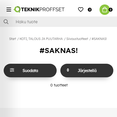
0
0
Start
KOTI, TALOUS JA PUUTARHA
Siivoustuotteet
#SAKNAS!
#SAKNAS!
Suodata
Järjestellä
0
tuotteet