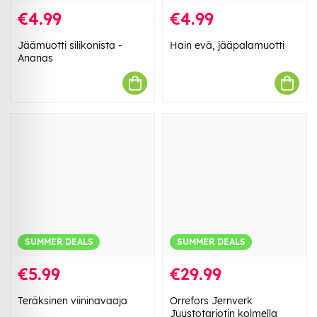
€4.99
€4.99
Jäämuotti silikonista -
Hain evä, jääpalamuotti
Ananas
SUMMER DEALS
SUMMER DEALS
€5.99
€29.99
Teräksinen viininavaaja
Orrefors Jernverk
Juustotarjotin kolmella