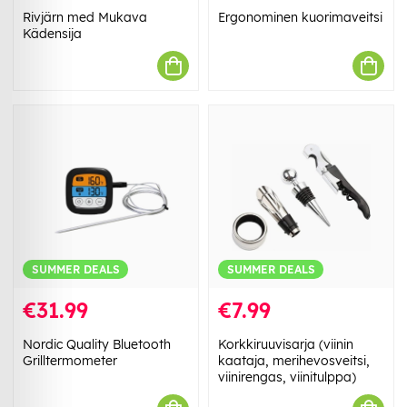
Rivjärn med Mukava
Ergonominen kuorimaveitsi
Kädensija
SUMMER DEALS
SUMMER DEALS
€31.99
€7.99
Nordic Quality Bluetooth
Korkkiruuvisarja (viinin
Grilltermometer
kaataja, merihevosveitsi,
viinirengas, viinitulppa)