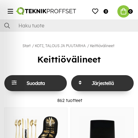
0
0
Start
KOTI, TALOUS JA PUUTARHA
Keittiövälineet
Keittiövälineet
Suodata
Järjestellä
862
tuotteet