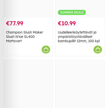
SUMMER DEALS
€77.99
€10.99
Champion Slush Maker
Uudelleenkäytettävät ja
Slush N'ice SL400
ympäristöystävälliset
Mattsvart
bambupillit 12mm, 100 kpl