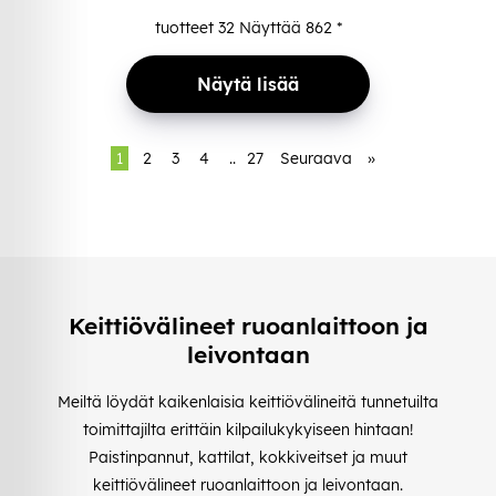
tuotteet
32
Näyttää
862
*
Näytä lisää
1
2
3
4
..
27
Seuraava
»
Keittiövälineet ruoanlaittoon ja
leivontaan
Meiltä löydät kaikenlaisia keittiövälineitä tunnetuilta
toimittajilta erittäin kilpailukykyiseen hintaan!
Paistinpannut, kattilat, kokkiveitset ja muut
keittiövälineet ruoanlaittoon ja leivontaan.