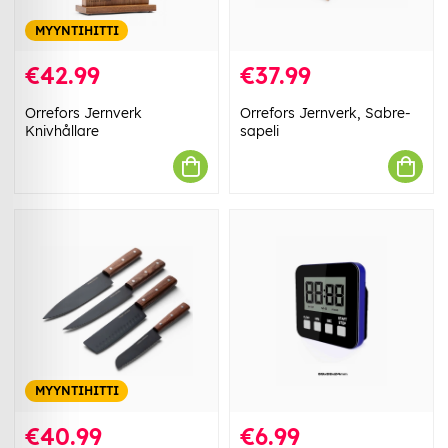
MYYNTIHITTI
€42.99
€37.99
Orrefors Jernverk
Orrefors Jernverk, Sabre-
Knivhållare
sapeli
MYYNTIHITTI
€40.99
€6.99