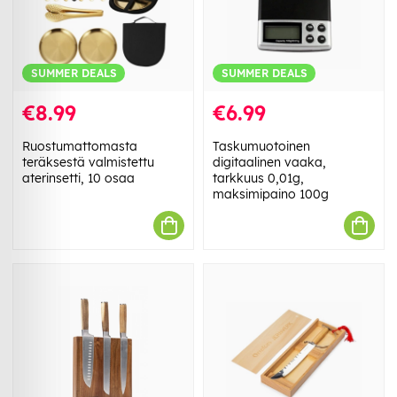
SUMMER DEALS
SUMMER DEALS
€8.99
€6.99
Ruostumattomasta
Taskumuotoinen
teräksestä valmistettu
digitaalinen vaaka,
aterinsetti, 10 osaa
tarkkuus 0,01g,
maksimipaino 100g