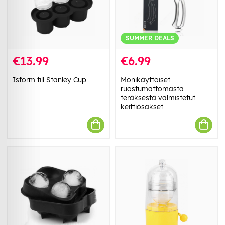
SUMMER DEALS
€13.99
€6.99
Isform till Stanley Cup
Monikäyttöiset
ruostumattomasta
teräksestä valmistetut
keittiösakset