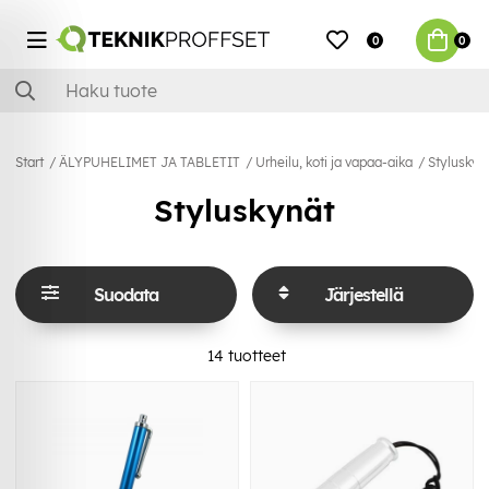
0
0
Start
ÄLYPUHELIMET JA TABLETIT
Urheilu, koti ja vapaa-aika
Styluskyn
Styluskynät
Suodata
Järjestellä
14
tuotteet