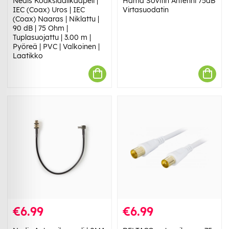
Nedis Koaksiaalikaapeli |
Hama Sovitin Antenni 75dB
IEC (Coax) Uros | IEC
Virtasuodatin
(Coax) Naaras | Niklattu |
90 dB | 75 Ohm |
Tuplasuojattu | 3.00 m |
Pyöreä | PVC | Valkoinen |
Laatikko
€6.99
€6.99