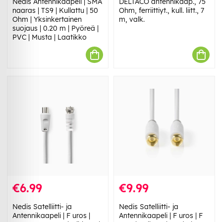
Nedis Antennikaapeli | SMA
DELTACO antennikaap., 75
naaras | TS9 | Kullattu | 50
Ohm, ferriittiyt., kull. liitt., 7
Ohm | Yksinkertainen
m, valk.
suojaus | 0.20 m | Pyöreä |
PVC | Musta | Laatikko
€6.99
€9.99
Nedis Satelliitti- ja
Nedis Satelliitti- ja
Antennikaapeli | F uros |
Antennikaapeli | F uros | F