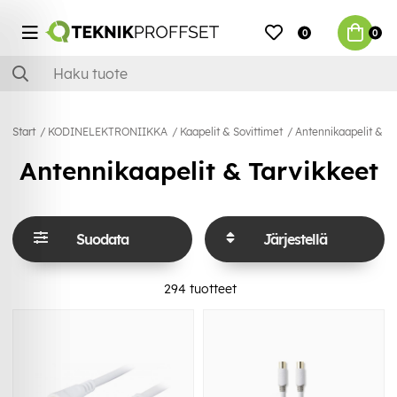
0
0
Start
KODINELEKTRONIIKKA
Kaapelit & Sovittimet
Antennikaapelit & Ta
Antennikaapelit & Tarvikkeet
Suodata
Järjestellä
294
tuotteet