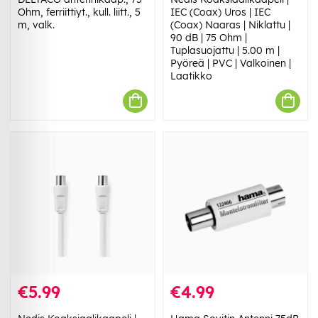
Ohm, ferriittiyt., kull. liitt., 5
IEC (Coax) Uros | IEC
m, valk.
(Coax) Naaras | Niklattu |
90 dB | 75 Ohm |
Tuplasuojattu | 5.00 m |
Pyöreä | PVC | Valkoinen |
Laatikko
€5.99
€4.99