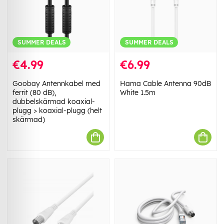
SUMMER DEALS
SUMMER DEALS
€4.99
€6.99
Goobay Antennkabel med
Hama Cable Antenna 90dB
ferrit (80 dB),
White 1.5m
dubbelskärmad koaxial-
plugg > koaxial-plugg (helt
skärmad)