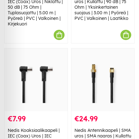
IEC (Coax) Uros | Niklattu |
uros | Kullattu | 90 dB | 75
50 dB | 75 Ohm |
Ohm | Yksinkertainen
Tuplasuojattu | 5.00 m |
suojaus | 3.00 m | Pyöreä |
Pyöreä | PVC | Valkoinen |
PVC | Valkoinen | Laatikko
Kirjekuori
€7.99
€24.99
Nedis Koaksiaalikaapeli |
Nedis Antennikaapeli | SMA
IEC (Coax) Uros | IEC
uros | SMA naaras | Kullattu