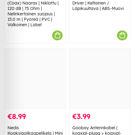
(Coax) Naaras | Niklattu |
Driver | Keltainen /
120 dB | 75 Ohm |
Läpikuultava | ABS-Muovi
Nelinkertainen suojaus |
15.0 m | Pyöreä | PVC |
Valkoinen | Label
€8.99
€3.99
Nedis
Goobay Antennkabel (
Koaksiaalikaapelikela | Mini
koaxial-plugg > koaxial-