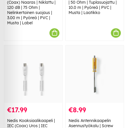
(Coax) Naaras | Niklattu |
| 50 Ohm | Tuplasuojattu |
120 dB | 75 Ohm |
10.0 m | Pyöreä | PVC |
Nelinkertainen suojaus |
Musta | Laatikko
3.00 m | Pyöreä | PVC |
Musta | Label
€17.99
€8.99
Nedis Koaksiaalikaapeli |
Nedis Antennikaapelin
IEC (Coax) Uros | IEC
Asennustyökalu | Screw