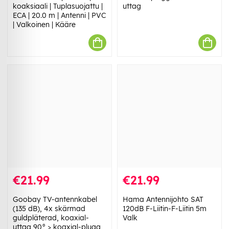
koaksiaali | Tuplasuojattu |
uttag
ECA | 20.0 m | Antenni | PVC
| Valkoinen | Kääre
€21.99
€21.99
Goobay TV-antennkabel
Hama Antennijohto SAT
(135 dB), 4x skärmad
120dB F-Liitin-F-Liitin 5m
guldpläterad, koaxial-
Valk
uttag 90° > koaxial-plugg