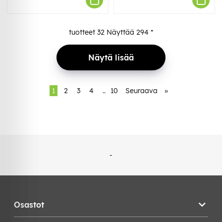
tuotteet
32
Näyttää
294
*
Näytä lisää
1
2
3
4
..
10
Seuraava
»
-
Osastot