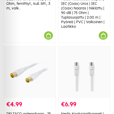
Ohm, ferriittiyt., kull. liitt., 3
IEC (Coax) Uros | IEC
m, valk.
(Coax) Naaras | Niklattu |
90 dB | 75 Ohm |
Tuplasuojattu | 2.00 m |
Pyöreä | PVC | Valkoinen |
Laatikko
€4.99
€6.99
DELTACO antennikaap., 75
Nedis Koaksiaalikaapeli |