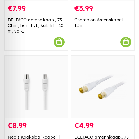
€7.99
€3.99
DELTACO antennikaap., 75
Champion Antennkabel
Ohm, ferriittiyt., kull. liitt., 10
1.5m
m, valk.
€8.99
€4.99
Nedis Koaksiaalikaapeli |
DELTACO antennikaap., 75