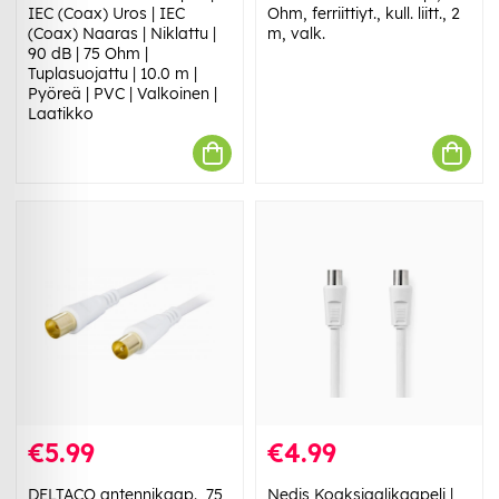
IEC (Coax) Uros | IEC
Ohm, ferriittiyt., kull. liitt., 2
(Coax) Naaras | Niklattu |
m, valk.
90 dB | 75 Ohm |
Tuplasuojattu | 10.0 m |
Pyöreä | PVC | Valkoinen |
Laatikko
€5.99
€4.99
DELTACO antennikaap., 75
Nedis Koaksiaalikaapeli |