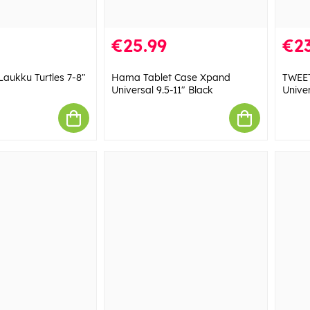
€25.99
€23
Laukku Turtles 7-8"
Hama Tablet Case Xpand
TWEET
Universal 9.5-11" Black
Unive