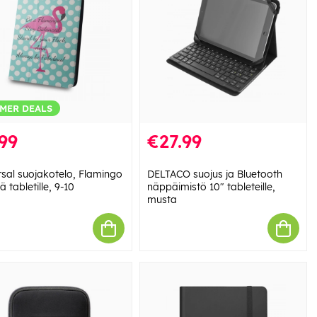
MER DEALS
99
€27.99
rsal suojakotelo, Flamingo
DELTACO suojus ja Bluetooth
tä tabletille, 9-10
näppäimistö 10" tableteille,
musta