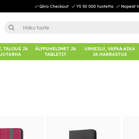
Qliro Checkout
Yli 50 000 tuotetta
Nopeat t
, TALOUS JA
ÄLYPUHELIMET JA
URHEILU, VAPAA-AIKA
UUTARHA
TABLETIT
JA HARRASTUS