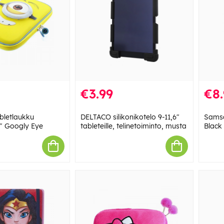
€3.99
€8.
letlaukku
DELTACO silikonikotelo 9-11,6"
Samso
8" Googly Eye
tableteille, telinetoiminto, musta
Black