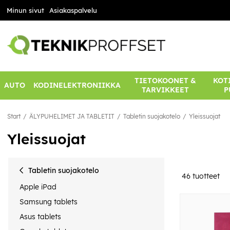
Minun sivut
Asiakaspalvelu
TIETOKOONET &
KOTI
AUTO
KODINELEKTRONIIKKA
TARVIKKEET
P
Start
ÄLYPUHELIMET JA TABLETIT
Tabletin suojakotelo
Yleissuojat
Yleissuojat
Tabletin suojakotelo
46
tuotteet
Apple iPad
Samsung tablets
Asus tablets