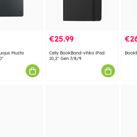
€25.99
€26
uojus Musta
Celly BookBand-vihko iPad
BookB
0"
10,2" Gen 7/8/9