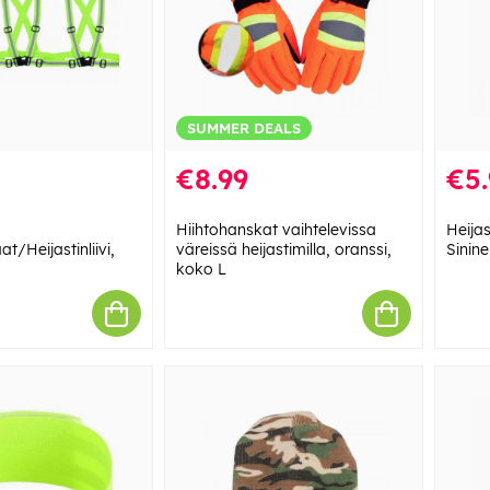
SUMMER DEALS
€8.99
€5.
Hiihtohanskat vaihtelevissa
Heijas
at/Heijastinliivi,
väreissä heijastimilla, oranssi,
Sinin
koko L