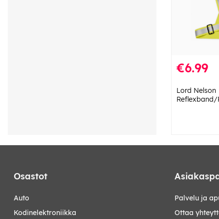
€6.99
Lord Nelson
Reflexband/R
Osastot
Asiakaspa
auto
Palvelu ja ap
kodinelektroniikka
Ottaa yhteyt