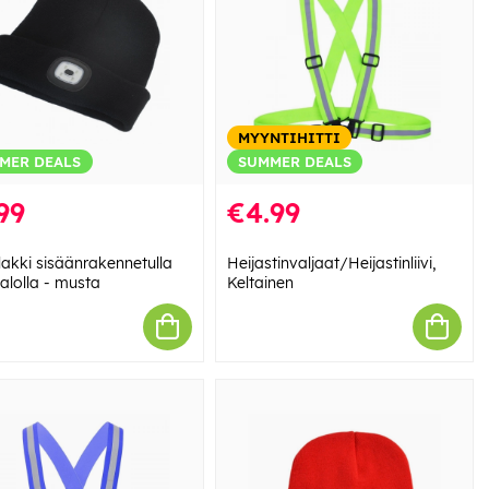
MYYNTIHITTI
MER DEALS
SUMMER DEALS
99
€4.99
lakki sisäänrakennetulla
Heijastinvaljaat/Heijastinliivi,
alolla - musta
Keltainen