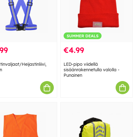
SUMMER DEALS
99
€4.99
tinvaljaat/Heijastinliivi,
LED-pipo viidellä
en
sisäänrakennetulla valolla -
Punainen