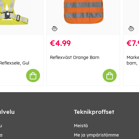
€4.99
€7.
Reflexväst Orange Barn
Marke
eflexsele, Gul
barn,
lvelu
Teknikproffset
u
Meistä
ta
Me ja ympäristömme