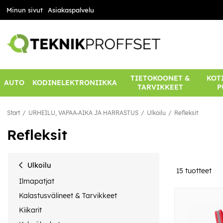
Minun sivut
Asiakaspalvelu
TIETOKOONET &
KOTI
AUTO
KODINELEKTRONIIKKA
TARVIKKEET
P
Start
URHEILU, VAPAA-AIKA JA HARRASTUS
Ulkoilu
Refleksit
Refleksit
Ulkoilu
15
tuotteet
Ilmapatjat
Kalastusvälineet & Tarvikkeet
Kiikarit