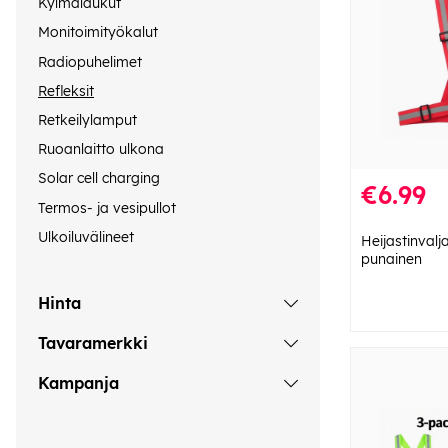
Kylmälaukut
Monitoimityökalut
Radiopuhelimet
Refleksit
Retkeilylamput
Ruoanlaitto ulkona
Solar cell charging
€6.99
Termos- ja vesipullot
Ulkoiluvälineet
Heijastinvalja
punainen
Hinta
Tavaramerkki
Kampanja