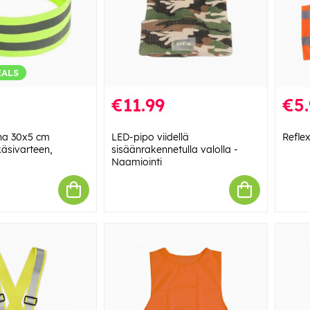
EALS
€11.99
€5.
ha 30x5 cm
LED-pipo viidellä
Refle
käsivarteen,
sisäänrakennetulla valolla -
Naamiointi