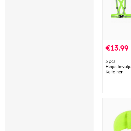
€13.99
3 pcs
Heijastinvalja
Keltainen