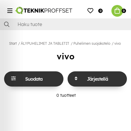
0
0
Start
ÄLYPUHELIMET JA TABLETIT
Puhelimen suojakotelo
vivo
vivo
Suodata
Järjestellä
0
tuotteet