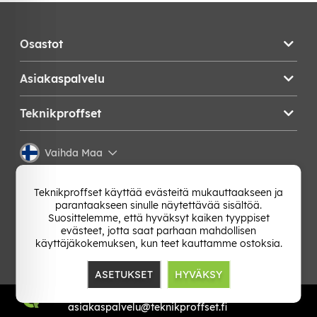
Osastot
Asiakaspalvelu
Teknikproffset
Vaihda Maa
Teknikproffset käyttää evästeitä mukauttaakseen ja
parantaakseen sinulle näytettävää sisältöä.
Suosittelemme, että hyväksyt kaiken tyyppiset
evästeet, jotta saat parhaan mahdollisen
käyttäjäkokemuksen, kun teet kauttamme ostoksia.
ASETUKSET
HYVÄKSY
TP E-commerce Nordic AB
Org.nr: 559386-1841
asiakaspalvelu@teknikproffset.fi