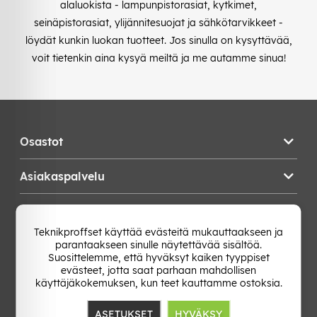
alaluokista - lampunpistorasiat, kytkimet,
seinäpistorasiat, ylijännitesuojat ja sähkötarvikkeet -
löydät kunkin luokan tuotteet. Jos sinulla on kysyttävää,
voit tietenkin aina kysyä meiltä ja me autamme sinua!
Osastot
Asiakaspalvelu
Teknikproffset
Teknikproffset käyttää evästeitä mukauttaakseen ja
parantaakseen sinulle näytettävää sisältöä.
Vaihda Maa
Suosittelemme, että hyväksyt kaiken tyyppiset
evästeet, jotta saat parhaan mahdollisen
käyttäjäkokemuksen, kun teet kauttamme ostoksia.
ASETUKSET
HYVÄKSY