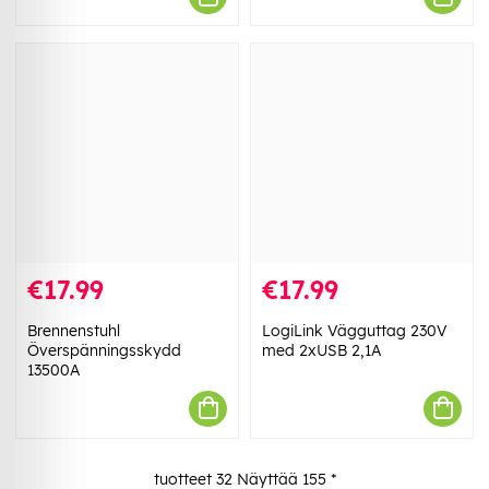
€17.99
€17.99
Brennenstuhl
LogiLink Vägguttag 230V
Överspänningsskydd
med 2xUSB 2,1A
13500A
tuotteet
32
Näyttää
155
*