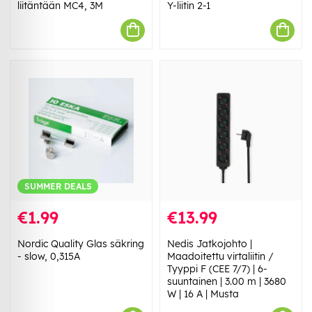
liitäntään MC4, 3M
Y-liitin 2-1
SUMMER DEALS
€1.99
€13.99
Nordic Quality Glas säkring
Nedis Jatkojohto |
- slow, 0,315A
Maadoitettu virtaliitin /
Tyyppi F (CEE 7/7) | 6-
suuntainen | 3.00 m | 3680
W | 16 A | Musta