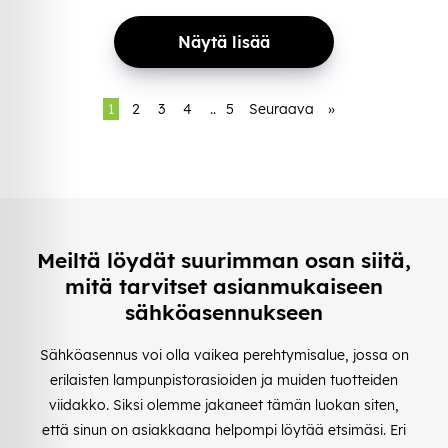
Näytä lisää
1
2
3
4
..
5
Seuraava
»
Meiltä löydät suurimman osan siitä,
mitä tarvitset asianmukaiseen
sähköasennukseen
Sähköasennus voi olla vaikea perehtymisalue, jossa on
erilaisten lampunpistorasioiden ja muiden tuotteiden
viidakko. Siksi olemme jakaneet tämän luokan siten,
että sinun on asiakkaana helpompi löytää etsimäsi. Eri