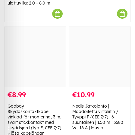
ulottuvilla: 2.0 - 8.0 m
€8.99
€10.99
Goobay
Nedis Jatkojohto |
Skyddskontaktkabel
Maadoitettu virtaliitin /
vinklad för montering, 3 m,
Tyyppi F (CEE 7/7) | 6-
svart stickkontakt med
suuntainen | 1.50 m | 3680
skyddsjord (typ F, CEE 7/7)
W | 16 A | Musta
> lösa kabeländar