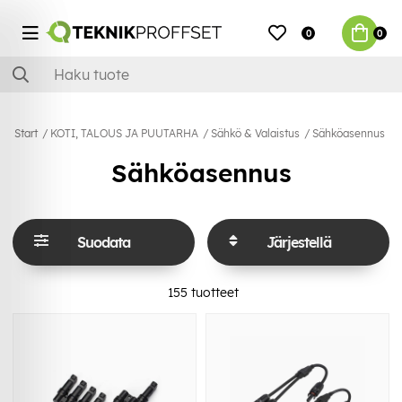
0
0
Start
KOTI, TALOUS JA PUUTARHA
Sähkö & Valaistus
Sähköasennus
Sähköasennus
Suodata
Järjestellä
155
tuotteet