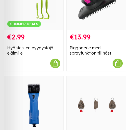
SUMMER DEALS
€2.99
€13.99
Hyönteisten pyydystäjä
Piggborste med
eläimille
sprayfunktion till häst