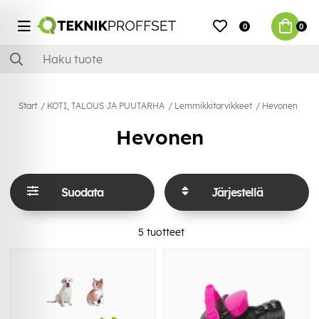
0
0
Start
KOTI, TALOUS JA PUUTARHA
Lemmikkitarvikkeet
Hevonen
Hevonen
Suodata
Järjestellä
5
tuotteet