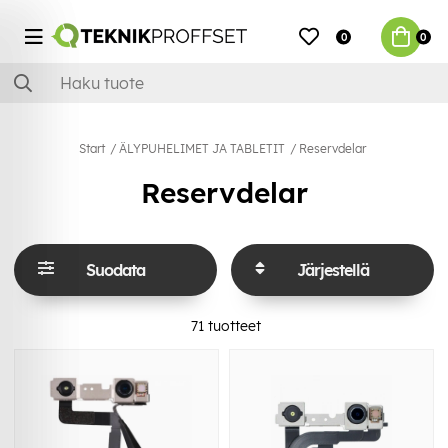
0
0
Start
ÄLYPUHELIMET JA TABLETIT
Reservdelar
Reservdelar
Suodata
Järjestellä
71
tuotteet