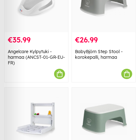
€35.99
€26.99
Angelcare Kylpytuki -
BabyBjörn Step Stool -
harmaa (ANCST-01-GR-EU-
korokepalli, harmaa
FR)