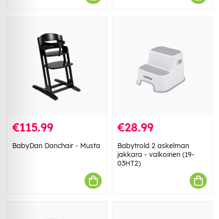
€115.99
€28.99
BabyDan Danchair - Musta
Babytrold 2 askelman
jakkara - valkoinen (19-
03HT2)