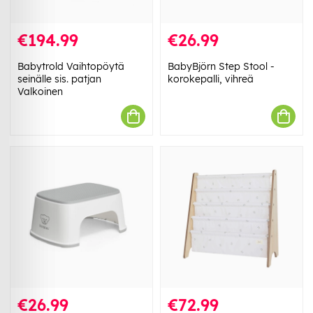
€194.99
€26.99
Babytrold Vaihtopöytä
BabyBjörn Step Stool -
seinälle sis. patjan
korokepalli, vihreä
Valkoinen
€26.99
€72.99