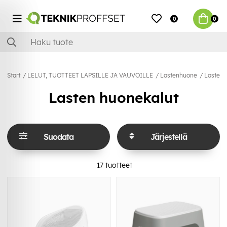
0
0
Start
LELUT, TUOTTEET LAPSILLE JA VAUVOILLE
Lastenhuone
Lasten 
Lasten huonekalut
Suodata
Järjestellä
17
tuotteet