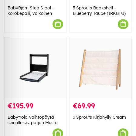
BabyBjörn Step Stool -
3 Sprouts Bookshelf -
korokepalli, valkoinen
Blueberry Taupe (IRKBTU)
€195.99
€69.99
Babytrold Vaihtopöytä
3 Sprouts Kirjahylly Cream
seinälle sis. patjan Musta