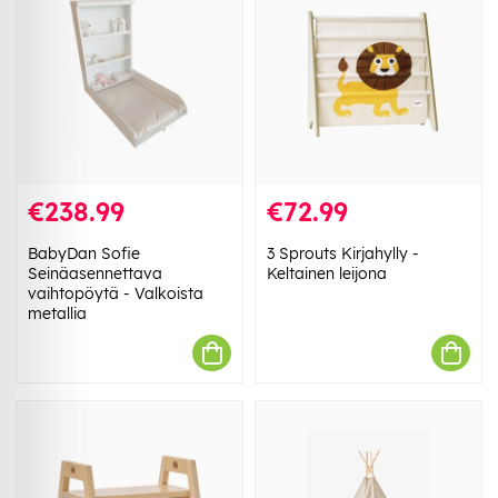
€238.99
€72.99
BabyDan Sofie
3 Sprouts Kirjahylly -
Seinäasennettava
Keltainen leijona
vaihtopöytä - Valkoista
metallia