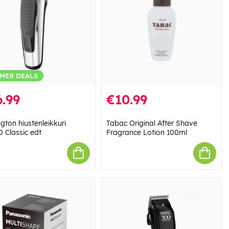
MER DEALS
.99
€10.99
gton hiustenleikkuri
Tabac Original After Shave
 Classic edt
Fragrance Lotion 100ml