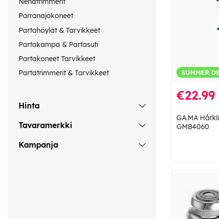
Nenätrimmerit
Parranajokoneet
Partahöylät & Tarvikkeet
Partakampa & Partasuti
Partakoneet Tarvikkeet
SUMMER D
Partatrimmerit & Tarvikkeet
€22.99
Hinta
GA.MA Hårkli
Tavaramerkki
GMB4060
Kampanja