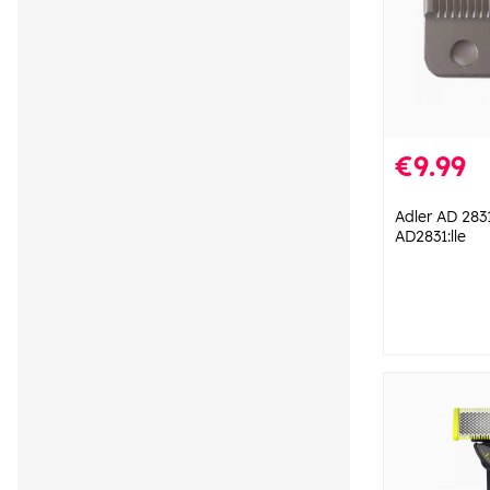
€9.99
Adler AD 283
AD2831:lle