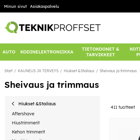
Minun sivut
Asiakaspalvelu
TIETOKOONET &
KOTI
AUTO
KODINELEKTRONIIKKA
TARVIKKEET
P
Start
KAUNEUS JA TERVEYS
Hiukset &Stailaus
Sheivaus ja trimmaus
Sheivaus ja trimmaus
Hiukset &Stailaus
411
tuotteet
Aftershave
Hiustrimmerit
Kehon trimmerit