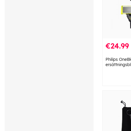
€24.99
Philips OneB
ersättnings