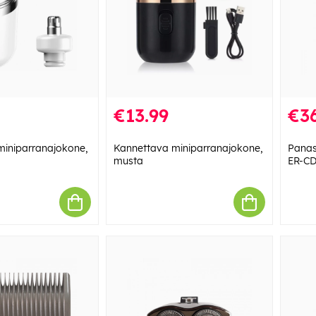
€13.99
€36
miniparranajokone,
Kannettava miniparranajokone,
Panas
musta
ER-CD