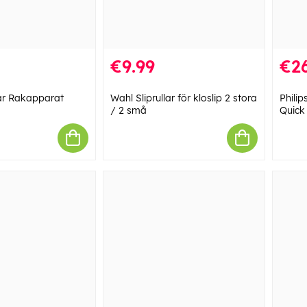
€9.99
€26
r Rakapparat
Wahl Sliprullar för kloslip 2 stora
Phili
/ 2 små
Quick