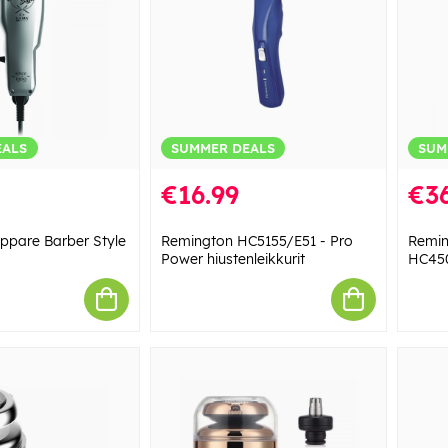
EALS
SUMMER DEALS
SUM
€16.99
€36
ppare Barber Style
Remington HC5155/E51 - Pro
Remin
Power hiustenleikkurit
HC450