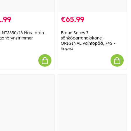
.99
€65.99
ps NT3650/16 Näs- öron-
Braun Series 7
gonbrynstrimmer
sähköparranajokone -
ORIGINAL vaihtopää, 74S -
hopea