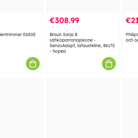
€308.99
€21
ientrimmer E650E
Braun Sarja 8
Phili
sähköparranajokone -
och ö
SensoAdapt, latausteline, 8617S
- hopea