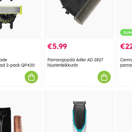
SUM
€5.99
€22
lade
Parranajopää Adler AD 2827
Camry
blad 2-pack QP420
hiustenleikkuriin
parra