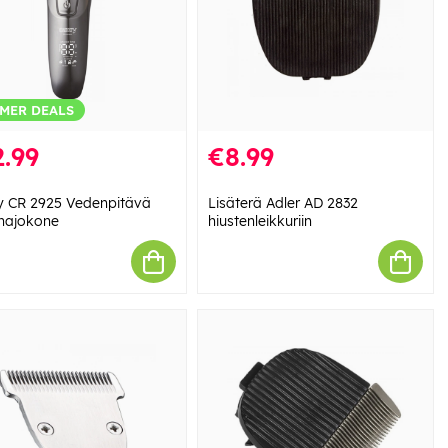
MER DEALS
.99
€8.99
 CR 2925 Vedenpitävä
Lisäterä Adler AD 2832
najokone
hiustenleikkuriin