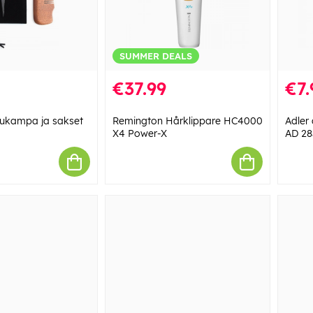
SUMMER DEALS
€37.99
€7.
puukampa ja sakset
Remington Hårklippare HC4000
Adler
X4 Power-X
AD 283