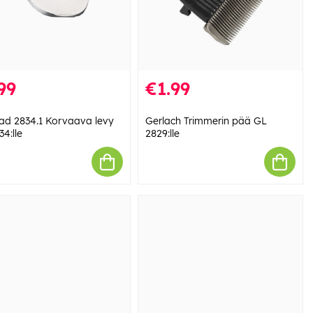
99
€1.99
 ad 2834.1 Korvaava levy
Gerlach Trimmerin pää GL
4:lle
2829:lle