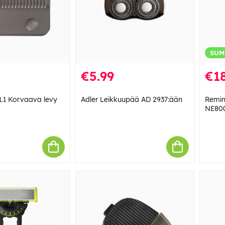
SUM
€5.99
€18
1.1 Korvaava levy
Adler Leikkuupää AD 2937:ään
Remin
NE800