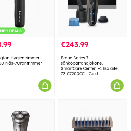
MER DEALS
.99
€243.99
gton Hygientrimmer
Braun Series 7
0 Näs-/Örontrimmer
sähköparranajokone,
SmartCare Center, +1 lisälaite,
72-C7200CC - Gold