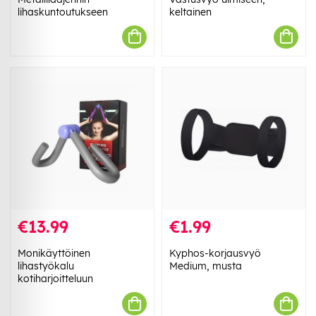
lihaskuntoutukseen
keltainen
€13.99
€1.99
Monikäyttöinen
Kyphos-korjausvyö
lihastyökalu
Medium, musta
kotiharjoitteluun