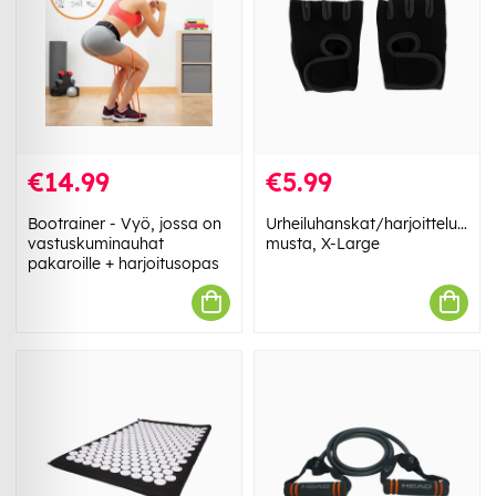
€14.99
€5.99
Bootrainer - Vyö, jossa on
Urheiluhanskat/harjoitteluhans
vastuskuminauhat
musta, X-Large
pakaroille + harjoitusopas