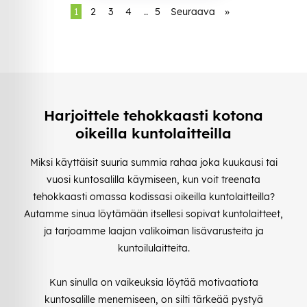
1
2
3
4
..
5
Seuraava
»
Harjoittele tehokkaasti kotona
oikeilla kuntolaitteilla
Miksi käyttäisit suuria summia rahaa joka kuukausi tai
vuosi kuntosalilla käymiseen, kun voit treenata
tehokkaasti omassa kodissasi oikeilla kuntolaitteilla?
Autamme sinua löytämään itsellesi sopivat kuntolaitteet,
ja tarjoamme laajan valikoiman lisävarusteita ja
kuntoilulaitteita.
Kun sinulla on vaikeuksia löytää motivaatiota
kuntosalille menemiseen, on silti tärkeää pystyä