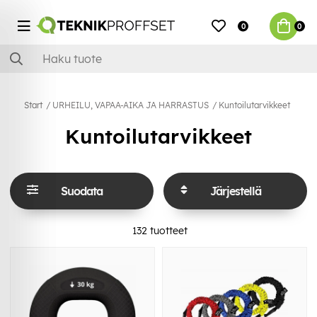
0
0
Start
URHEILU, VAPAA-AIKA JA HARRASTUS
Kuntoilutarvikkeet
Kuntoilutarvikkeet
Suodata
Järjestellä
132
tuotteet