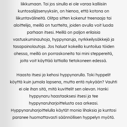
liikkumaan. Tai jos sinulla ei ole varaa kalliisiin
kuntosalijäsenyyksiin, on hienoa, että kotona on
liikuntavälineitä. Olitpa sitten kokenut treenaaja tai
aloittelija, meillä on tuotteita, joiden avulla voit luoda
parhaan itsesi. Meillä on paljon erilaisia
vastuskuminauhoja, hyppynaruja, nyrkkeilysäkkejä ja
tasapainolautoja. Jos haluat kokeilla kuntoilua töiden
ohessa, meillä on porraskoneita tai mini steppereitä,
joita voit käyttää lattialla tietokoneen edessä.
Haasta itsesi ja kehosi hyppynarulla. Toki hyppelit
köyttä kuin jumala lapsena, mutta entä nykyään? Vauhti
ei ole ihan sitä, mitä kuvittelit sen olevan. Hanki
hyppynaru haastaaksesi itsesi ja tee
hyppynaruharjoittelusta osa arkeasi.
Hyppynaruharjoittelulla käytät monia lihaksia ja kuntosi
paranee huomattavasti säännöllisen hyppelyn myötä.