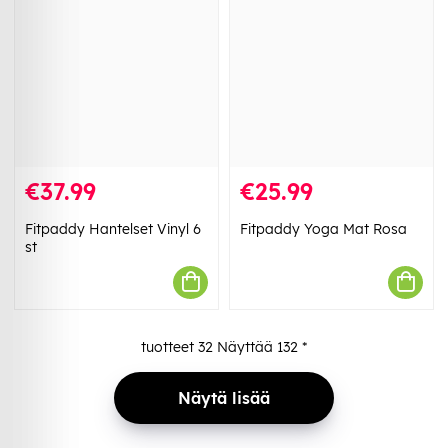
€37.99
€25.99
Fitpaddy Hantelset Vinyl 6
Fitpaddy Yoga Mat Rosa
st
tuotteet
32
Näyttää
132
*
Näytä lisää