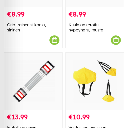
€8.99
€8.99
Grip trainer silikonia,
Kuulalaakeroitu
sininen
hyppynaru, musta
€13.99
€10.99
Metallilaajennin
Vastusvyö uimiseen,