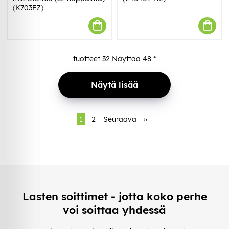
(K703FZ)
tuotteet
32
Näyttää
48
*
Näytä lisää
1
2
Seuraava
»
Lasten soittimet - jotta koko perhe
voi soittaa yhdessä