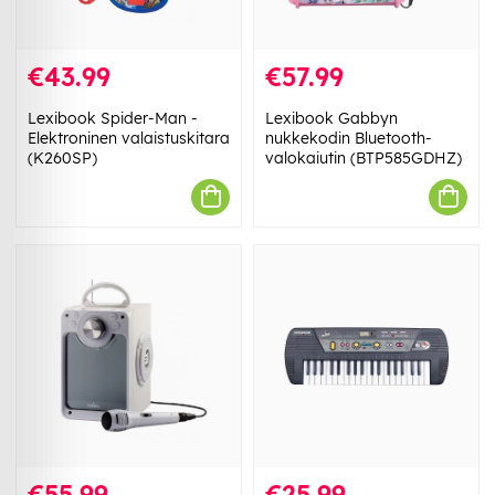
€43.99
€57.99
Lexibook Spider-Man -
Lexibook Gabbyn
Elektroninen valaistuskitara
nukkekodin Bluetooth-
(K260SP)
valokaiutin (BTP585GDHZ)
€55.99
€25.99