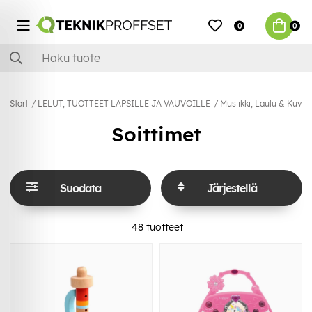
0
0
Start
LELUT, TUOTTEET LAPSILLE JA VAUVOILLE
Musiikki, Laulu & Kuva
Soittimet
Suodata
Järjestellä
48
tuotteet