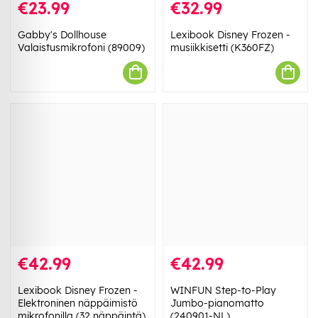
€23.99
€32.99
Gabby's Dollhouse
Lexibook Disney Frozen -
Valaistusmikrofoni (89009)
musiikkisetti (K360FZ)
€42.99
€42.99
Lexibook Disney Frozen -
WINFUN Step-to-Play
Elektroninen näppäimistö
Jumbo-pianomatto
mikrofonilla (32 näppäintä)
(240901-NL)