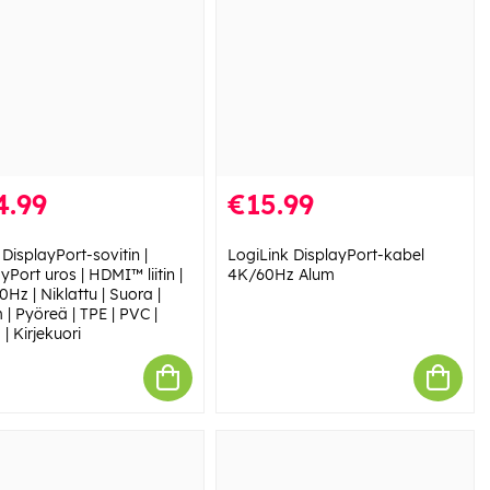
4.99
€15.99
DisplayPort-sovitin |
LogiLink DisplayPort-kabel
yPort uros | HDMI™ liitin |
4K/60Hz Alum
Hz | Niklattu | Suora |
 | Pyöreä | TPE | PVC |
| Kirjekuori