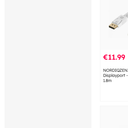
€11.99
NORDIQZENZ 
Displayport -
1.8m