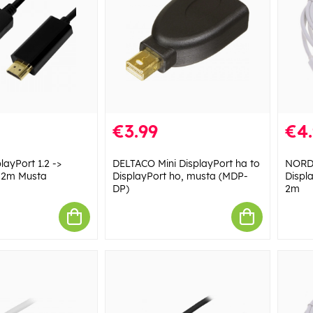
€3.99
€4
layPort 1.2 ->
DELTACO Mini DisplayPort ha to
NORDI
 2m Musta
DisplayPort ho, musta (MDP-
Displa
DP)
2m