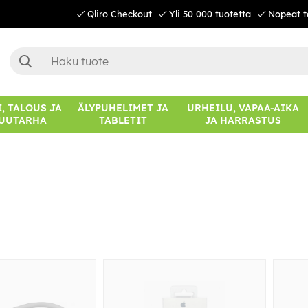
Qliro Checkout
Yli 50 000 tuotetta
Nopeat t
, TALOUS JA
ÄLYPUHELIMET JA
URHEILU, VAPAA-AIKA
UUTARHA
TABLETIT
JA HARRASTUS