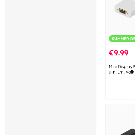
SUMMER D
€9.99
Mini Display
u-n, 1m, valk