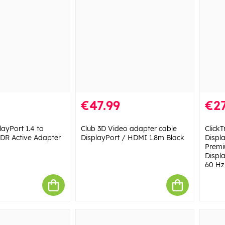
€47.99
€27
ayPort 1.4 to
Club 3D Video adapter cable
Click
DR Active Adapter
DisplayPort / HDMI 1.8m Black
Displ
Premi
Displa
60 Hz