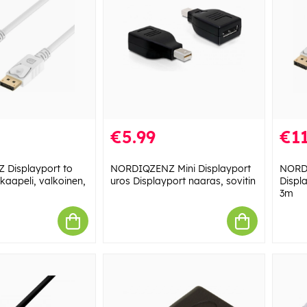
€5.99
€11
Displayport to
NORDIQZENZ Mini Displayport
NORDI
kaapeli, valkoinen,
uros Displayport naaras, sovitin
Displ
3m