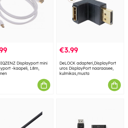
99
€3.99
QZENZ Displayport mini
DeLOCK adapteri,DisplayPort
yport -kaapeli, 1.8m,
uros DisplayPort naaraasee,
inen
kulmikas,musta