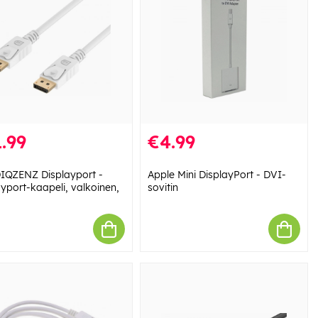
.99
€4.99
QZENZ Displayport -
Apple Mini DisplayPort - DVI-
ayport-kaapeli, valkoinen,
sovitin