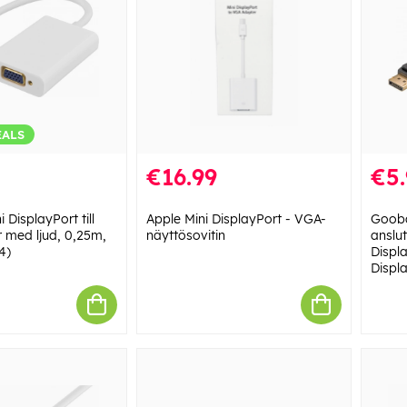
EALS
€16.99
€5.
DisplayPort till
Apple Mini DisplayPort - VGA-
Gooba
 med ljud, 0,25m,
näyttösovitin
anslu
4)
Displ
Displ