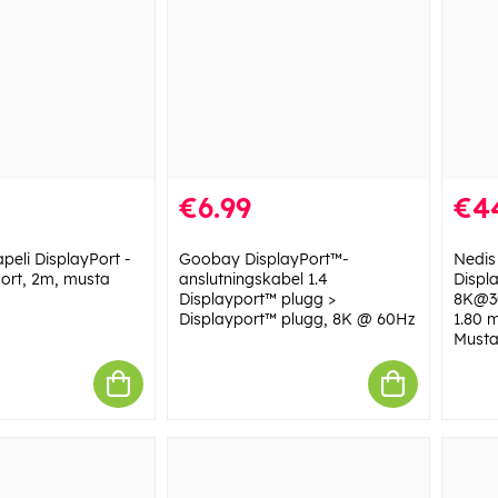
€6.99
€4
eli DisplayPort -
Goobay DisplayPort™-
Nedis 
Port, 2m, musta
anslutningskabel 1.4
Displa
Displayport™ plugg >
8K@30
Displayport™ plugg, 8K @ 60Hz
1.80 m
Musta 