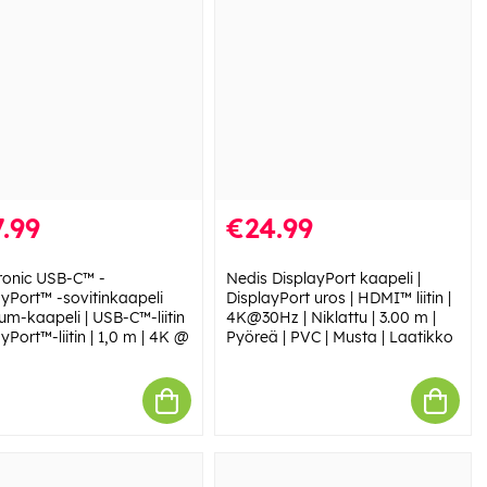
.99
€24.99
Tronic USB-C™ -
Nedis DisplayPort kaapeli |
ayPort™ -sovitinkaapeli
DisplayPort uros | HDMI™ liitin |
um-kaapeli | USB-C™-liitin
4K@30Hz | Niklattu | 3.00 m |
yPort™-liitin | 1,0 m | 4K @
Pyöreä | PVC | Musta | Laatikko