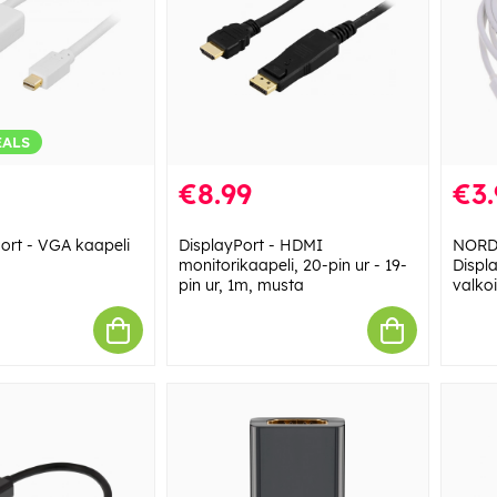
EALS
€8.99
€3.
Port - VGA kaapeli
DisplayPort - HDMI
NORDI
monitorikaapeli, 20-pin ur - 19-
Displa
pin ur, 1m, musta
valko