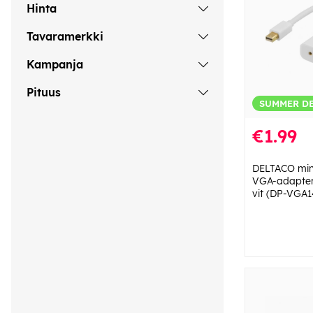
Hinta
Tavaramerkki
Kampanja
Pituus
SUMMER D
€1.99
DELTACO mini 
VGA-adapter
vit (DP-VGA1