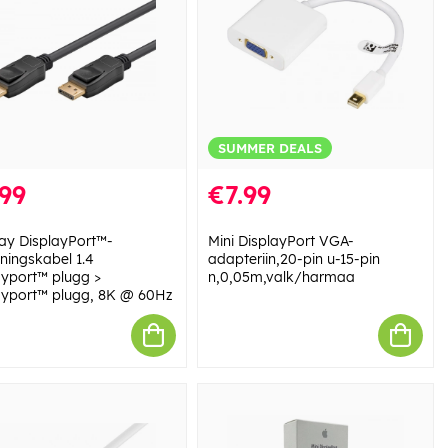
SUMMER DEALS
99
€7.99
y DisplayPort™-
Mini DisplayPort VGA-
tningskabel 1.4
adapteriin,20-pin u-15-pin
ayport™ plugg >
n,0,05m,valk/harmaa
ayport™ plugg, 8K @ 60Hz