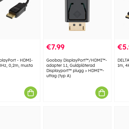
€7.99
€5.
playPort - HDMI-
Goobay DisplayPort™/HDMI™-
DELTA
60Hz, 0,2m, musta
adapter 1.1, Guldpläterad
1m, 4
Displayport™ plugg > HDMI™-
uttag (typ A)