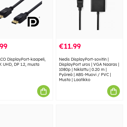
99
€11.99
CO DisplayPort-kaapeli,
Nedis DisplayPort-sovitin |
K UHD, DP 1.2, musta
DisplayPort uros | VGA Naaras |
1080p | Niklattu | 0.20 m |
Pyöreä | ABS-Muovi / PVC |
Musta | Laatikko