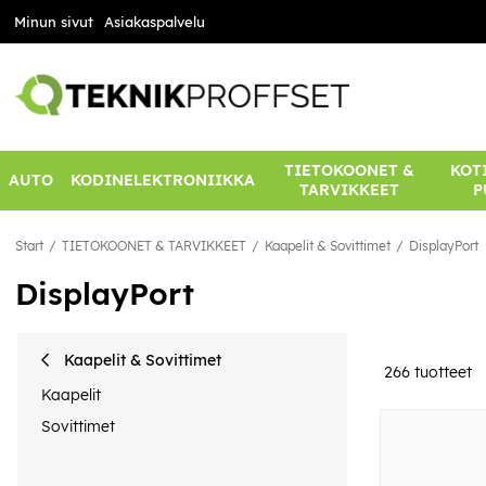
Minun sivut
Asiakaspalvelu
TIETOKOONET &
KOTI
AUTO
KODINELEKTRONIIKKA
TARVIKKEET
P
Start
TIETOKOONET & TARVIKKEET
Kaapelit & Sovittimet
DisplayPort
DisplayPort
Kaapelit & Sovittimet
266
tuotteet
Kaapelit
Sovittimet