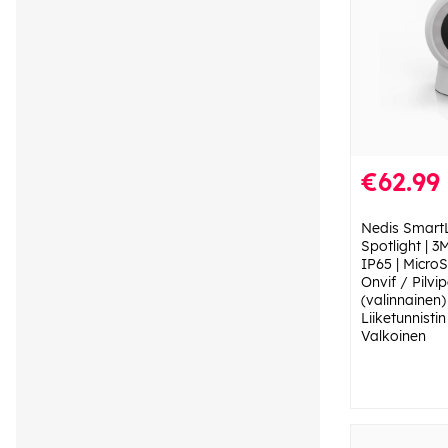
€62.99
Nedis SmartL
Spotlight | 3
IP65 | MicroSD
Onvif / Pilvi
(valinnainen) 
Liiketunnisti
Valkoinen