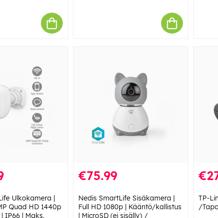
9
€75.99
€27
ife Ulkokamera |
Nedis SmartLife Sisäkamera |
TP-Li
 4MP Quad HD 1440p
Full HD 1080p | Kääntö/kallistus
/Tapo
| IP66 | Maks.
| MicroSD (ei sisälly) /