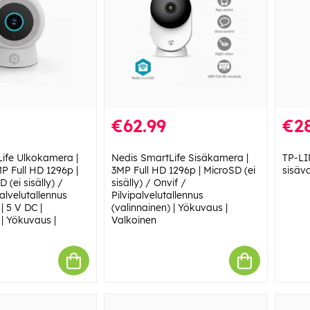
€62.99
€28
ife Ulkokamera |
Nedis SmartLife Sisäkamera |
TP-LI
MP Full HD 1296p |
3MP Full HD 1296p | MicroSD (ei
sisäv
 (ei sisälly) /
sisälly) / Onvif /
palvelutallennus
Pilvipalvelutallennus
| 5 V DC |
(valinnainen) | Yökuvaus |
n | Yökuvaus |
Valkoinen