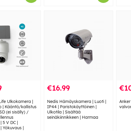
9
€16.99
€1
ife Ulkokamera |
Nedis Hämäyskamera | Luoti |
Anker
 | Kääntö/kallistus
IP44 | Paristokäyttöinen |
valvo
SD (ei sisälly) /
Ulkotila | Sisältää
allennus
seinäkiinnikkeen | Harmaa
| 5 V DC |
n | Yökuvaus |