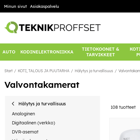
Minun sivut
Asiakaspalvelu
TIETOKOONET &
KOTI
AUTO
KODINELEKTRONIIKKA
TARVIKKEET
P
Start
KOTI, TALOUS JA PUUTARHA
Hälytys ja turvallisuus
Valvontakam
Valvontakamerat
Hälytys ja turvallisuus
108
tuotteet
Analoginen
Digitaalinen (verkko)
DVR-asemat