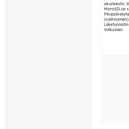
akunkesto: 1
MicroSD (ei si
Pilvipalvelut
(valinnainen) 
Liiketunnisti
Valkoinen