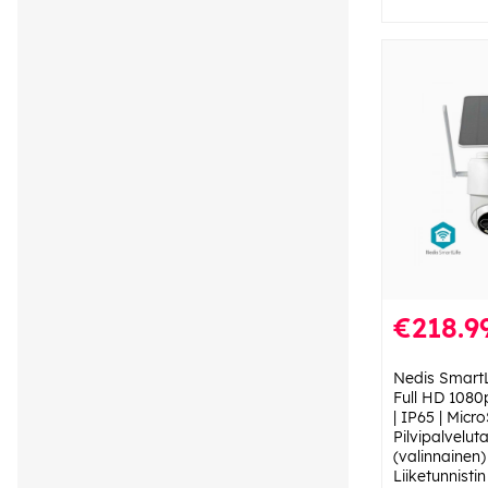
€218.9
Nedis SmartL
Full HD 1080p
| IP65 | Micro
Pilvipalvelut
(valinnainen) 
Liiketunnisti