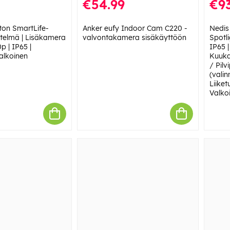
€54.99
€93
ton SmartLife-
Anker eufy Indoor Cam C220 -
Nedis
telmä | Lisäkamera
valvontakamera sisäkäyttöön
Spotli
p | IP65 |
IP65 
alkoinen
Kuukau
/ Pilv
(valin
Liiket
Valko