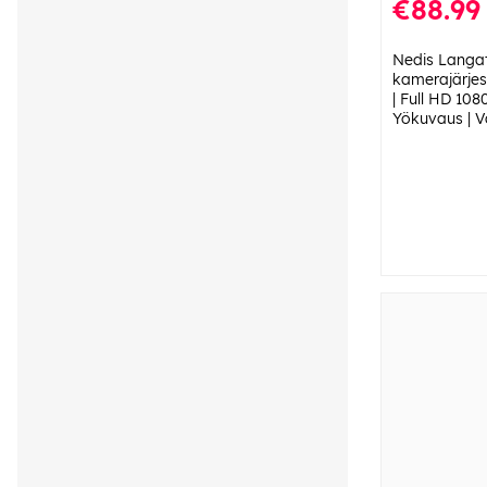
€88.99
Nedis Langa
kamerajärjes
| Full HD 1080
Yökuvaus | V