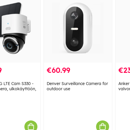
9
€60.99
€23
G LTE Cam S330 -
Denver Surveillance Camera for
Anker
era, ulkokäyttöön,
outdoor use
valvo