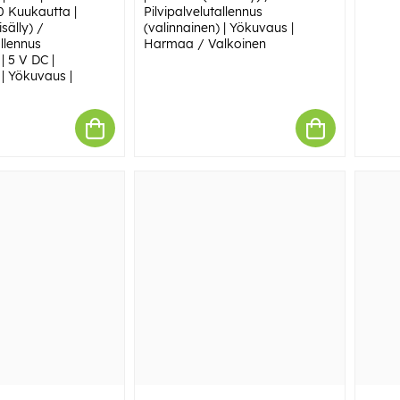
0 Kuukautta |
Pilvipalvelutallennus
sälly) /
(valinnainen) | Yökuvaus |
allennus
Harmaa / Valkoinen
| 5 V DC |
n | Yökuvaus |