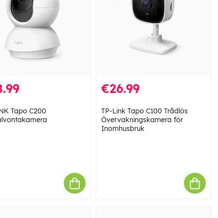
.99
€26.99
NK Tapo C200
TP-Link Tapo C100 Trådlös
alvontakamera
Övervakningskamera för
Inomhusbruk