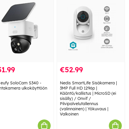
1.99
€52.99
 eufy SoloCam S340 -
Nedis SmartLife Sisäkamera |
ntakamera ulkokäyttöön
3MP Full HD 1296p |
Kääntö/kallistus | MicroSD (ei
sisälly) / Onvif /
Pilvipalvelutallennus
(valinnainen) | Yökuvaus |
Valkoinen