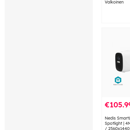
Valkoinen
€105.9
Nedis SmartL
Spotlight |
/ 2560x1440 