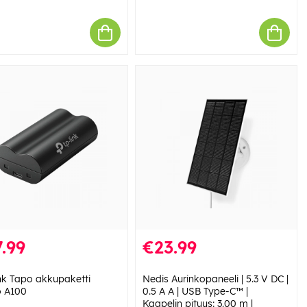
.99
€23.99
nk Tapo akkupaketti
Nedis Aurinkopaneeli | 5.3 V DC |
 A100
0.5 A A | USB Type-C™ |
Kaapelin pituus: 3.00 m |