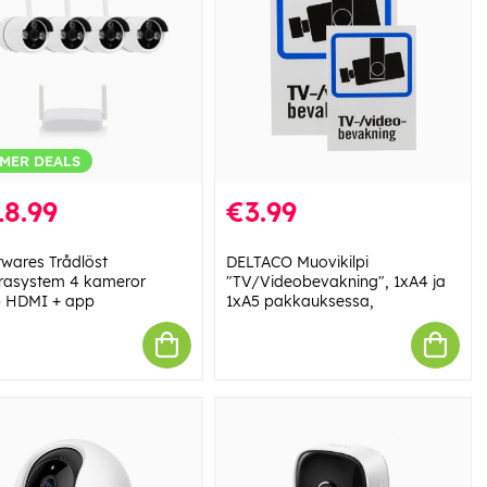
MER DEALS
8.99
€3.99
wares Trådlöst
DELTACO Muovikilpi
asystem 4 kameror
"TV/Videobevakning", 1xA4 ja
 HDMI + app
1xA5 pakkauksessa,