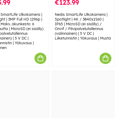
.99
€123.99
 SmartLife Ulkokamera |
Nedis SmartLife Ulkokamera |
ght | 3MP Full HD 1296p |
Spotlight | 4K / 3840x2160 |
| Maks. akunkesto: 6
IP65 | MicroSD (ei sisälly) /
tta | MicroSD (ei sisälly)
Onvif / Pilvipalvelutallennus
ipalvelutallennus
(valinnainen) | 5 V DC |
nainen) | 5 V DC |
Liiketunnistin | Yökuvaus | Musta
unnistin | Yökuvaus |
inen