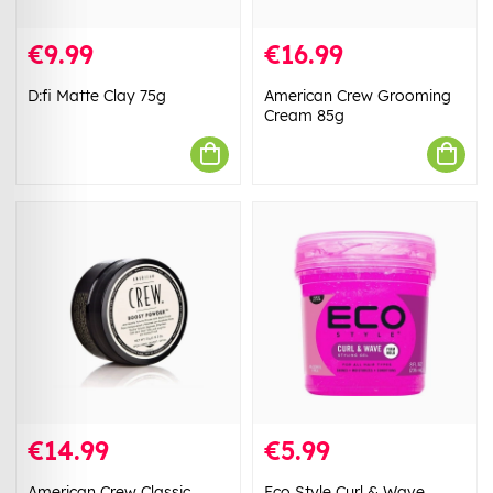
€9.99
€16.99
D:fi Matte Clay 75g
American Crew Grooming
Cream 85g
€14.99
€5.99
American Crew Classic
Eco Style Curl & Wave