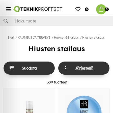
0
0
Start
KAUNEUS JA TERVEYS
Hiukset &Stailaus
Hiusten stailaus
Hiusten stailaus
Suodata
Järjestellä
309
tuotteet