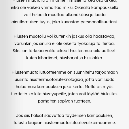
Hiusten muotoilu on monille ihmisille tärkeä osa arkea,
eikä ole vaikea ymmärtää miksi. Oikealla kampauksella
voit helposti muuttaa ulkonäköäsi ja luoda
ainutlaatuisen tyylin, joka kuvastaa persoonallisuuttasi.
Hiusten muotoilu voi kuitenkin joskus olla haastavaa,
varsinkin jos sinulla ei ole oikeita työkaluja tai tietoa.
Siksi on tärkeää valita oikeat hiustenmuotoilutuotteet,
kuten kihartimet, hiusharjat ja hiuslakka.
Hiustenmuotoilutuotteemme on suunniteltu tarjoamaan
uusinta hiustenmuotoiluteknologiaa, jotta voit luoda
haluamasi kampauksen joka kerta. Meillä on myös
tuotteita kaikille hiustyypeille, joten voit löytää hiuksillesi
parhaiten sopivan tuotteen.
Jos siis haluat saavuttaa täydellisen kampauksen,
tutustu laajaan hiustenmuotoilutuotevalikoimaamme.