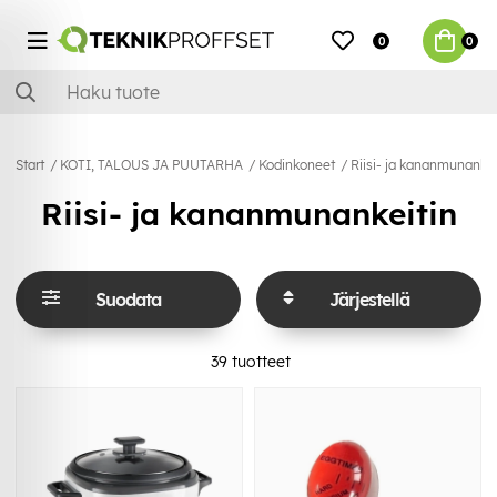
0
0
Start
KOTI, TALOUS JA PUUTARHA
Kodinkoneet
Riisi- ja kananmunankei
Riisi- ja kananmunankeitin
Suodata
Järjestellä
39
tuotteet