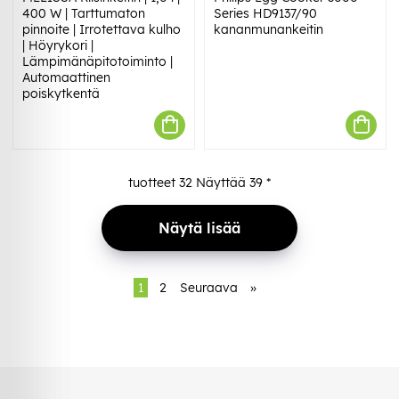
400 W | Tarttumaton
Series HD9137/90
pinnoite | Irrotettava kulho
kananmunankeitin
| Höyrykori |
Lämpimänäpitotoiminto |
Automaattinen
poiskytkentä
tuotteet
32
Näyttää
39
*
Näytä lisää
1
2
Seuraava
»