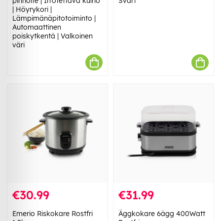
pinnoite | Irrotettava kulho
Svart
| Höyrykori |
Lämpimänäpitotoiminto |
Automaattinen
poiskytkentä | Valkoinen
väri
€30.99
€31.99
Emerio Riskokare Rostfri
Äggkokare 6ägg 400Watt