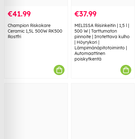
€41.99
€37.99
Champion Riskokare
MELISSA Riisinkeitin | 1,5 l |
Ceramic 1,5L 500W RK500
500 W | Tarttumaton
Rostfri
pinnoite | Irrotettava kulho
| Höyrykori |
Lämpimänäpitotoiminto |
Automaattinen
poiskytkentä