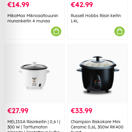
€14.99
€42.99
MikaMax Mikroaaltouunin
Russell Hobbs Riisin keitin
munankeitin 4 munaa
1.4L
€27.99
€33.99
MELISSA Riisinkeitin | 0,6 l |
Champion Riskokare Mini
300 W | Tarttumaton
Ceramic 0,6L 300W RK400