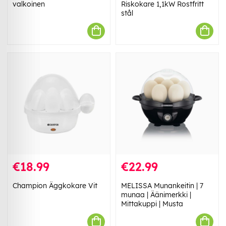
valkoinen
Riskokare 1,1kW Rostfritt
stål
€18.99
€22.99
Champion Äggkokare Vit
MELISSA Munankeitin | 7
munaa | Äänimerkki |
Mittakuppi | Musta