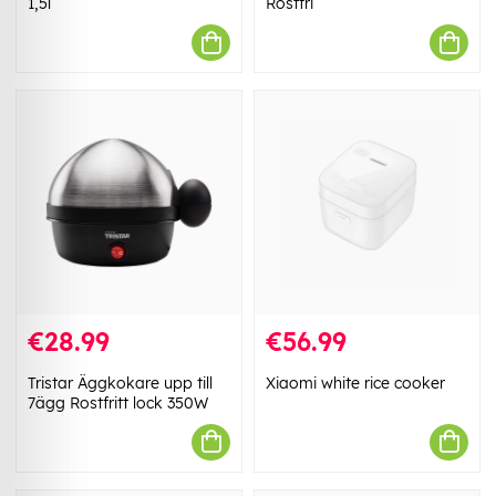
1,5l
Rostfri
€28.99
€56.99
Tristar Äggkokare upp till
Xiaomi white rice cooker
7ägg Rostfritt lock 350W