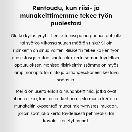
Rentoudu, kun riisi- ja
munakeittimemme tekee työn
puolestasi
Oletko kyllästynyt siihen, että riisi palaa pannun pohjalle
tai syötkö viikossa suuren määrän riisiä? Silloin
riisinkeitin on sinua varten! Riisikeitin tekee kaiken työn
puolestasi ja antaa sinulle joka kerta saman täydellisen
lopputuloksen. Monissa riisinkeittimissämme on myös
lämpimänäpitotoiminto ja astianpesukoneen kestävä
sisäastia.
Meillä on useita erilaisia munankeittimiä, jotka ovat
ihanteellisia, kun haluat keittää useita munia kerralla.
Munakeitin kypsentää munat mieltymystesi mukaan,
jolloin saat joka kerta täydellisesti pehmeäksi tai
kovaksi keitetyt munat.