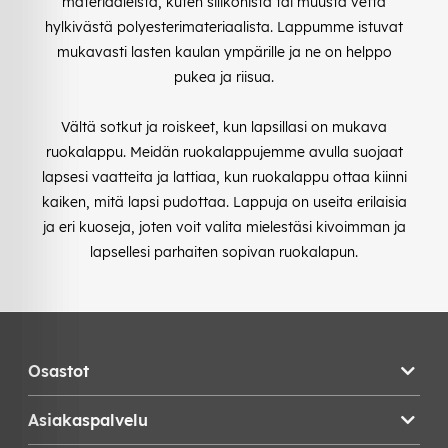
materiaaleista, kuten silikonista tai muusta vettä
hylkivästä polyesterimateriaalista. Lappumme istuvat
mukavasti lasten kaulan ympärille ja ne on helppo
pukea ja riisua.
Vältä sotkut ja roiskeet, kun lapsillasi on mukava
ruokalappu. Meidän ruokalappujemme avulla suojaat
lapsesi vaatteita ja lattiaa, kun ruokalappu ottaa kiinni
kaiken, mitä lapsi pudottaa. Lappuja on useita erilaisia
ja eri kuoseja, joten voit valita mielestäsi kivoimman ja
lapsellesi parhaiten sopivan ruokalapun.
Osastot
Asiakaspalvelu