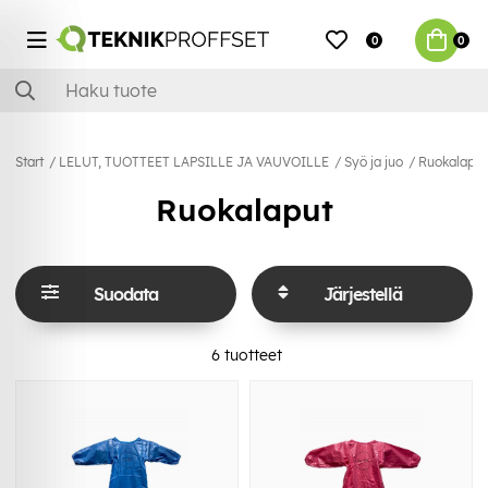
0
0
Start
LELUT, TUOTTEET LAPSILLE JA VAUVOILLE
Syö ja juo
Ruokalaput
Ruokalaput
Suodata
Järjestellä
6
tuotteet