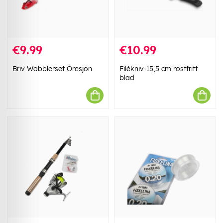
€9.99
€10.99
Briv Wobblerset Öresjön
Filékniv-15,5 cm rostfritt
blad