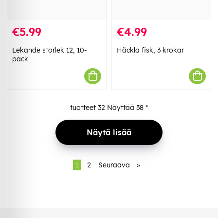
€5.99
€4.99
Lekande storlek 12, 10-
Häckla fisk, 3 krokar
pack
tuotteet
32
Näyttää
38
*
Näytä lisää
1
2
Seuraava
»