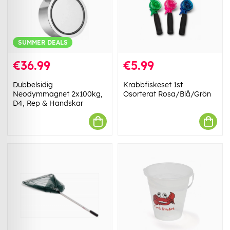
SUMMER DEALS
€36.99
€5.99
Dubbelsidig
Krabbfiskeset 1st
Neodymmagnet 2x100kg,
Osorterat Rosa/Blå/Grön
D4, Rep & Handskar