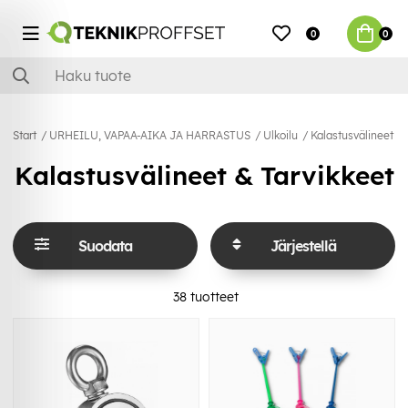
0
0
Start
URHEILU, VAPAA-AIKA JA HARRASTUS
Ulkoilu
Kalastusvälineet & 
Kalastusvälineet & Tarvikkeet
Suodata
Järjestellä
38
tuotteet