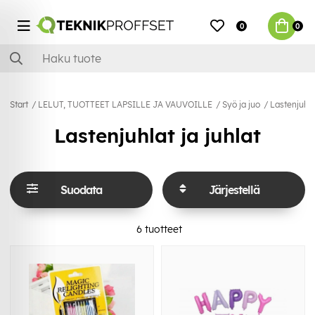
0
0
Start
LELUT, TUOTTEET LAPSILLE JA VAUVOILLE
Syö ja juo
Lastenjuhlat
Lastenjuhlat ja juhlat
Suodata
Järjestellä
6
tuotteet