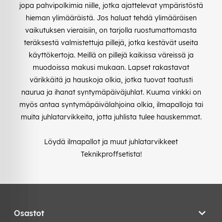
jopa pahvipolkimia niille, jotka ajattelevat ympäristöstä
hieman ylimääräistä. Jos haluat tehdä ylimääräisen
vaikutuksen vieraisiin, on tarjolla ruostumattomasta
teräksestä valmistettuja pillejä, jotka kestävät useita
käyttökertoja. Meillä on pillejä kaikissa väreissä ja
muodoissa makusi mukaan. Lapset rakastavat
värikkäitä ja hauskoja olkia, jotka tuovat taatusti
naurua ja ihanat syntymäpäiväjuhlat. Kuuma vinkki on
myös antaa syntymäpäivälahjoina olkia, ilmapalloja tai
muita juhlatarvikkeita, jotta juhlista tulee hauskemmat.
Löydä ilmapallot ja muut juhlatarvikkeet
Teknikproffsetista!
Osastot