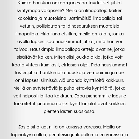
Kuinka hauskaa onkaan järjestää täydelliset juhlat
syntymäpäivälapselle? Meillä on ilmapalloja kaiken
kokoisina ja muotoisina. Jättimäisiä ilmapalloja tai
veturin, poliisiauton tai dinosauruksen muotoisia
ilmapalloja. Mitä ikinä etsitkin, meillä on jotain, jonka
avulla lapsesi saa hauskimmat juhlat, mitä hän voi
toivoa. Hauskimpia ilmapallopaketteja ovat ne, jotka
sisältävät kaiken. Miten olisi joukko olkia, jotka voit
koota yhteen kuin lasit, eli lasien oljet. Pidä hauskimmat
lastenjuhlat hankkimalla hauskoja vempaimia ja näe
onni lapsesi silmissä. Älä unohda kynttilöitä kakkuun.
Meillä on sytytettäviä ja puhallettavia kynttilöitä, jotka
voit helposti laittaa kakkuun. Jopa pienemmille lapsille
tarkoitetut junanmuotoiset kynttilänjalat ovat kaikkien
pienten lasten suosiossa.
Jos etsit olkia, niitä on kaikissa väreissä. Meillä on
läpinäkyviä olkia, perinteisiä juhlapolkimia eri väreissä ja