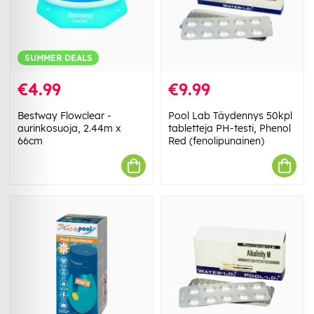
SUMMER DEALS
€4.99
€9.99
Bestway Flowclear -
Pool Lab Täydennys 50kpl
aurinkosuoja, 2.44m x
tabletteja PH-testi, Phenol
66cm
Red (fenolipunainen)