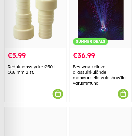
SUMMER DEALS
€5.99
€36.99
Reduktionsstycke Ø50 till
Bestway kelluva
Ø38 mm 2 st.
allassuihkulähde
monivärisellä valoshow'lla
varustettuna