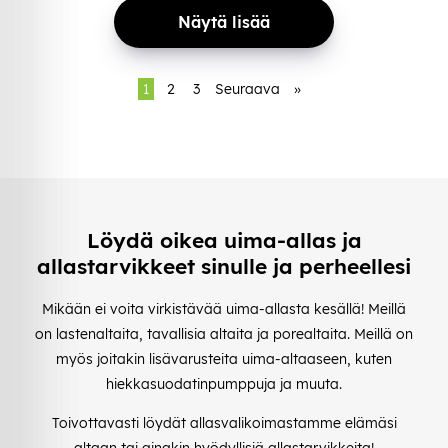
Näytä lisää
1
2
3
Seuraava
»
Löydä oikea uima-allas ja
allastarvikkeet sinulle ja perheellesi
Mikään ei voita virkistävää uima-allasta kesällä! Meillä
on lastenaltaita, tavallisia altaita ja porealtaita. Meillä on
myös joitakin lisävarusteita uima-altaaseen, kuten
hiekkasuodatinpumppuja ja muuta.
Toivottavasti löydät allasvalikoimastamme elämäsi
altaan tai ainakin hyödyllisiä allastarvikkeita!