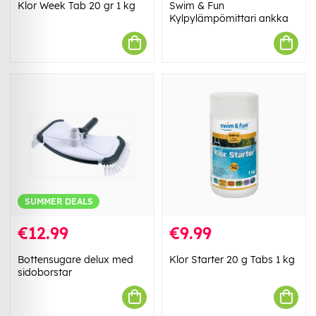
Klor Week Tab 20 gr 1 kg
Swim & Fun
Kylpylämpömittari ankka
SUMMER DEALS
€12.99
€9.99
Bottensugare delux med
Klor Starter 20 g Tabs 1 kg
sidoborstar