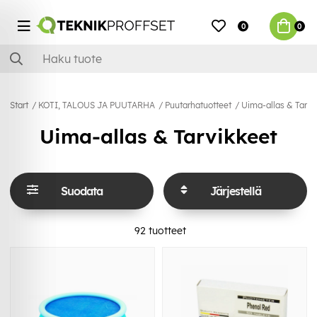
0
0
Start
KOTI, TALOUS JA PUUTARHA
Puutarhatuotteet
Uima-allas & Tarvi
Uima-allas & Tarvikkeet
Suodata
Järjestellä
92
tuotteet