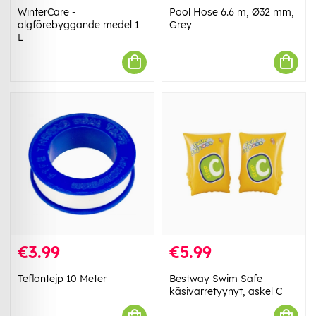
WinterCare -
Pool Hose 6.6 m, Ø32 mm,
algförebyggande medel 1
Grey
L
€3.99
€5.99
Teflontejp 10 Meter
Bestway Swim Safe
käsivarretyynyt, askel C