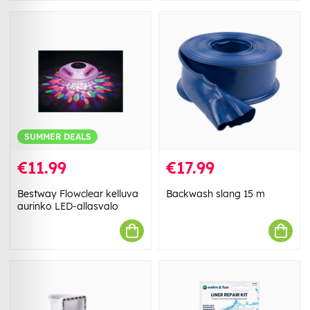
SUMMER DEALS
€11.99
€17.99
Bestway Flowclear kelluva
Backwash slang 15 m
aurinko LED-allasvalo