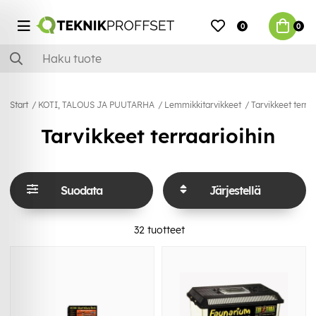
0
0
Start
KOTI, TALOUS JA PUUTARHA
Lemmikkitarvikkeet
Tarvikkeet terraa
Tarvikkeet terraarioihin
Suodata
Järjestellä
32
tuotteet