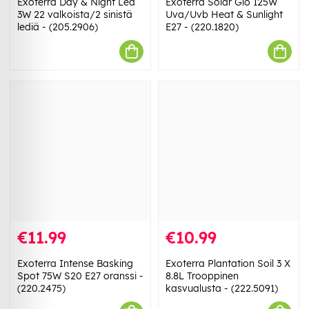
Exoterra Day & Night Led
Exoterra Solar Glo 125W
3W 22 valkoista/2 sinistä
Uva/Uvb Heat & Sunlight
lediä - (205.2906)
E27 - (220.1820)
€11.99
€10.99
Exoterra Intense Basking
Exoterra Plantation Soil 3 X
Spot 75W S20 E27 oranssi -
8.8L Trooppinen
(220.2475)
kasvualusta - (222.5091)