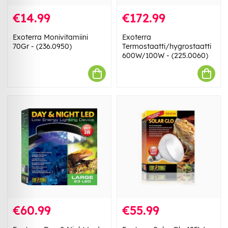
€14.99
€172.99
Exoterra Monivitamiini
Exoterra
70Gr - (236.0950)
Termostaatti/hygrostaatti
600W/100W - (225.0060)
€60.99
€55.99