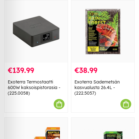
€139.99
€38.99
Exoterra Termostaatti
Exoterra Sademetsän
600W kaksoispistorasia -
kasvualusta 26.4L -
(225.0058)
(222.5057)