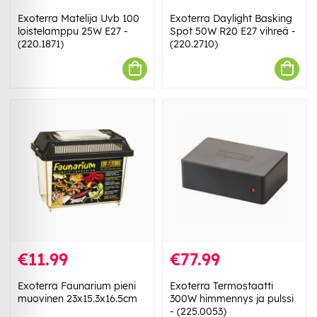
Exoterra Matelija Uvb 100
Exoterra Daylight Basking
loistelamppu 25W E27 -
Spot 50W R20 E27 vihreä -
(220.1871)
(220.2710)
€11.99
€77.99
Exoterra Faunarium pieni
Exoterra Termostaatti
muovinen 23x15.3x16.5cm
300W himmennys ja pulssi
- (225.0053)