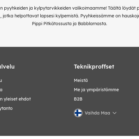
n pyyhkeiden ja kylpytarvikkeiden valikoimaamme! Täältä löydät pyy
a, jotka helpottavat lapsesi kylpemistä. Pyyhkeissämme on hauskoj
Pippi Pitkätossusta ja Babblarnasta.
lvelu
Teknikproffset
u
Meistä
ta
Me ja ympäristömme
 yleiset ehdot
B2B
ytanto
Vaihda Maa