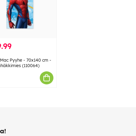
.99
Mac Pyyhe - 70x140 cm -
äkkimies (110064)
a!