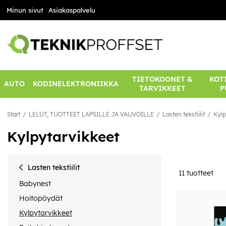
Minun sivut
Asiakaspalvelu
TIETOKOONET &
KOTI
AUTO
KODINELEKTRONIIKKA
TARVIKKEET
P
Start
LELUT, TUOTTEET LAPSILLE JA VAUVOILLE
Lasten tekstiilit
Kylp
Kylpytarvikkeet
Lasten tekstiilit
11
tuotteet
Babynest
Hoitopöydät
Kylpytarvikkeet