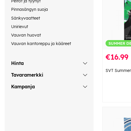
Peitot ja tyynyt
Pinnasängyn suoja
Sänkyvaatteet
Unirievut
Vauvan huovat
SUMMER D
Vauvan kantoreppu ja kääreet
€16.99
Hinta
SVT Summer 
Tavaramerkki
Kampanja