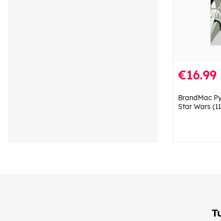
€16.99
BrandMac Py
Star Wars (1
T