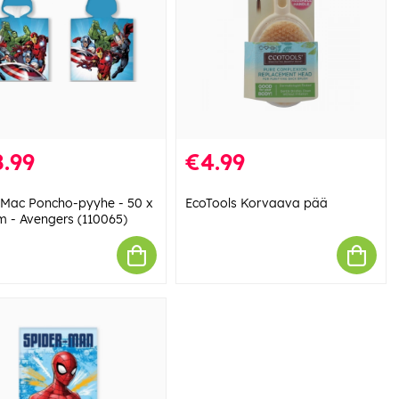
.99
€4.99
Mac Poncho-pyyhe - 50 x
EcoTools Korvaava pää
m - Avengers (110065)