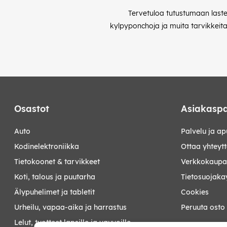
Tervetuloa tutustumaan laste
kylpyponchoja ja muita tarvikkeit
Osastot
Asiakaspa
auto
Palvelu ja ap
kodinelektroniikka
Ottaa yhteyt
tietokoonet & tarvikkeet
Verkkokaupan
koti, talous ja puutarha
Tietosuojaka
älypuhelimet ja tabletit
Cookies
urheilu, vapaa-aika ja harrastus
Peruuta osto
lelut, tuotteet lapsille ja vauvoille